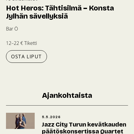
Hot Heros: Tähtisilmä – Konsta
Jylhän sävellyksiä
Bar Ö
12–22 € Tiketti
OSTA LIPUT
Ajankohtaista
5.5.2026
Jazz City Turun kevätkauden
päätöskonsertissa Quartet