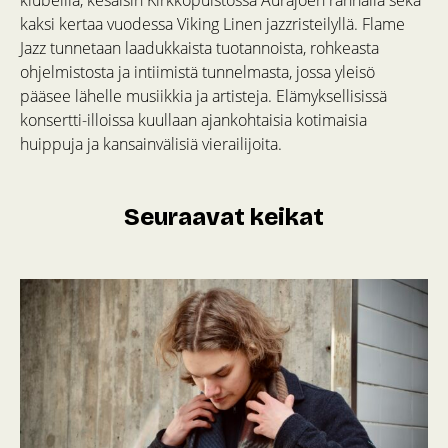
klubeilla, kesäisin Kirkkopuistossa Aurajoen rannalla sekä
kaksi kertaa vuodessa Viking Linen jazzristeilyllä. Flame
Jazz tunnetaan laadukkaista tuotannoista, rohkeasta
ohjelmistosta ja intiimistä tunnelmasta, jossa yleisö
pääsee lähelle musiikkia ja artisteja. Elämyksellisissä
konsertti-illoissa kuullaan ajankohtaisia kotimaisia
huippuja ja kansainvälisiä vierailijoita.
Seuraavat keikat