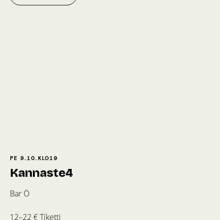
PE 9.10.
KLO
19
Kannaste4
Bar Ö
12–22 € Tiketti