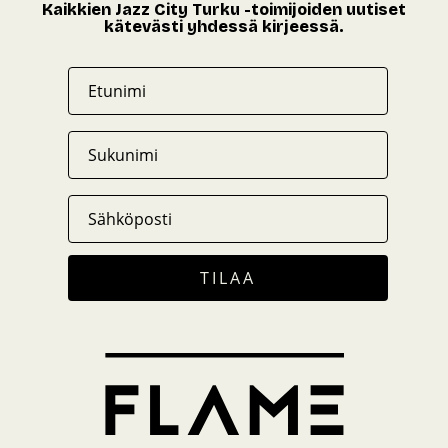
Kaikkien Jazz City Turku -toimijoiden uutiset
kätevästi yhdessä kirjeessä.
TILAA