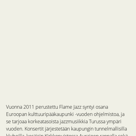
Flame Jazz
Weekly live jazz
experiences in
Jazz City Turku
Pictured: Viktoria Tolstoy & Jacob Karlzon – Who We Are 19.11.2026 Turku Music
Centre Fuuga
Vuonna 2011 perustettu Flame Jazz syntyi osana
Euroopan kulttuuripääkaupunki -vuoden ohjelmistoa, ja
se tarjoaa korkeatasoista jazzmusiikkia Turussa ympäri
vuoden. Konsertit järjestetään kaupungin tunnelmallisilla