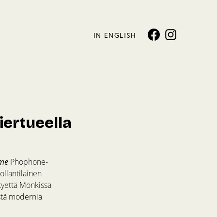
IN ENGLISH
iertueella
ime
Phophone-
ollantilainen
htyettä Monkissa
istä modernia