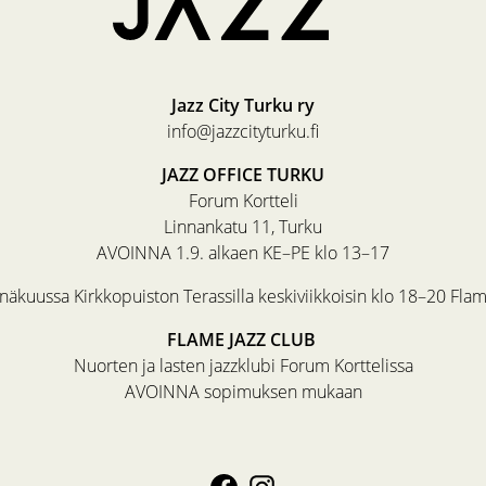
Jazz City Turku ry
info@jazzcityturku.fi
JAZZ OFFICE TURKU
Forum Kortteli
Linnankatu 11, Turku
AVOINNA 1.9. alkaen KE–PE klo 13–17
äkuussa Kirkkopuiston Terassilla keskiviikkoisin klo 18–20 Fla
FLAME JAZZ CLUB
Nuorten ja lasten jazzklubi Forum Korttelissa
AVOINNA sopimuksen mukaan