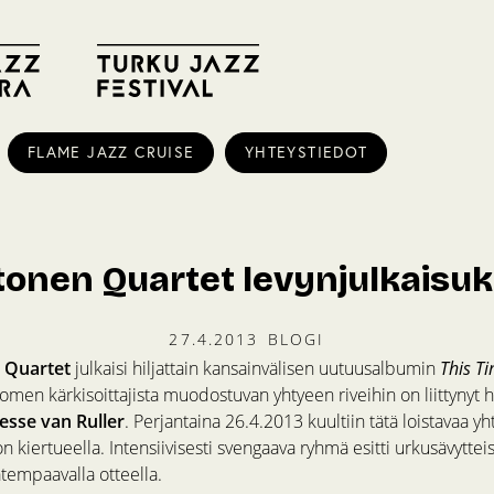
FLAME JAZZ CRUISE
YHTEYSTIEDOT
tonen Quartet levynjulkaisuk
27.4.2013
BLOGI
 Quartet
julkaisi hiljattain kansainvälisen uutuusalbumin
This T
omen kärkisoittajista muodostuvan yhtyeen riveihin on liittynyt h
Jesse van Ruller
. Perjantaina 26.4.2013 kuultiin tätä loistavaa y
n kiertueella. Intensiivisesti svengaava ryhmä esitti urkusävytte
tempaavalla otteella.