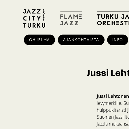
OHJELMA
AJANKOHTAISTA
INFO
Jussi Leh
Jussi Lehtonen
levymerkille. Su
huippukitaristi
Suomen Jazzliito
jazzia mukaansa