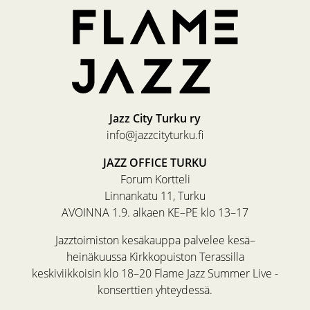
Jazz City Turku ry
info@jazzcityturku.fi
JAZZ OFFICE TURKU
Forum Kortteli
Linnankatu 11, Turku
AVOINNA 1.9. alkaen KE–PE klo 13–17
Jazztoimiston kesäkauppa palvelee kesä–
heinäkuussa Kirkkopuiston Terassilla
keskiviikkoisin klo 18–20 Flame Jazz Summer Live -
konserttien yhteydessä.