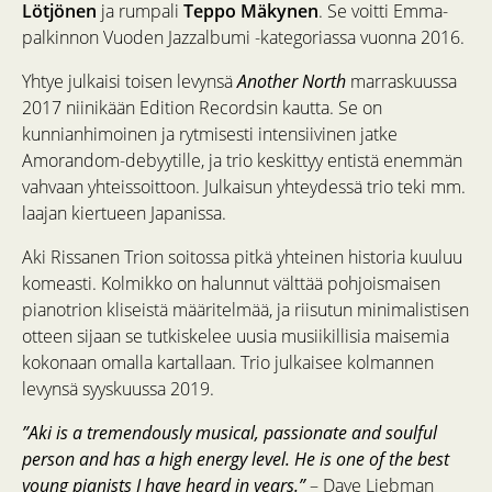
Lötjönen
ja rumpali
Teppo Mäkynen
. Se voitti Emma-
palkinnon Vuoden Jazzalbumi -kategoriassa vuonna 2016.
Yhtye julkaisi toisen levynsä
Another North
marraskuussa
2017 niinikään Edition Recordsin kautta. Se on
kunnianhimoinen ja rytmisesti intensiivinen jatke
Amorandom-debyytille, ja trio keskittyy entistä enemmän
vahvaan yhteissoittoon. Julkaisun yhteydessä trio teki mm.
laajan kiertueen Japanissa.
Aki Rissanen Trion soitossa pitkä yhteinen historia kuuluu
komeasti. Kolmikko on halunnut välttää pohjoismaisen
pianotrion kliseistä määritelmää, ja riisutun minimalistisen
otteen sijaan se tutkiskelee uusia musiikillisia maisemia
kokonaan omalla kartallaan. Trio julkaisee kolmannen
levynsä syyskuussa 2019.
”Aki is a tremendously musical, passionate and soulful
person and has a high energy level. He is one of the best
young pianists I have heard in years.”
– Dave Liebman