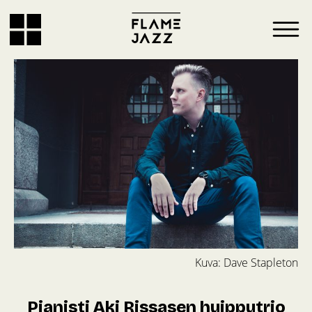
Kuva: Dave Stapleton
Pianisti Aki Rissasen huipputrio