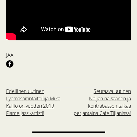
JAA
Edellinen uutinen
Seuraava uutinen
Lyömäsoitintaiteilija Mika
Neljän naisäänen ja
Kallio on vuoden 2019
kontrabasson taikaa
Flame Jazz -artisti!
perjantaina Café Tiljanissa!