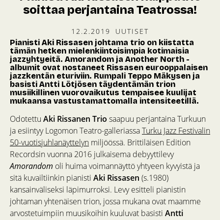
soittaa perjantaina Teatrossa!
12.2.2019
UUTISET
Pianisti Aki Rissasen johtama trio on kiistatta
tämän hetken mielenkiintoisimpia kotimaisia
jazzyhtyeitä. Amorandom ja Another North -
albumit ovat nostaneet Rissasen eurooppalaisen
jazzkentän eturiviin. Rumpali Teppo Mäkysen ja
basisti Antti Lötjösen täydentämän trion
musiikillinen vuorovaikutus tempaisee kuulijat
mukaansa vastustamattomalla intensiteetillä.
Odotettu
Aki Rissanen Trio
saapuu perjantaina Turkuun
ja esiintyy Logomon Teatro-galleriassa
Turku Jazz Festivalin
50-vuotisjuhlanäyttelyn
miljöössä. Brittiläisen Edition
Recordsin vuonna 2016 julkaisema debyyttilevy
Amorandom
oli huima voimannäyttö yhtyeen kyvyistä ja
sitä kuvailtiinkin pianisti
Aki Rissasen
(s.1980)
kansainväliseksi läpimurroksi. Levy esitteli pianistin
johtaman yhtenäisen trion, jossa mukana ovat maamme
arvostetuimpiin muusikoihin kuuluvat basisti
Antti