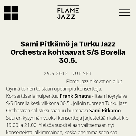
Sami Pitkämö ja Turku Jazz
Orchestra kohtaavat S/S Borella
30.5.
29.5.2012
UUTISET
Flame Jazzin kevät on ollut
täynnä toinen toistaan upeampia konsertteja.
Konserttisarja huipentuu
Frank Sinatra
-iltaan höyrylaiva
S/S Borella keskiviikkona 30.5., jolloin tuoreen Turku Jazz
Orchestran solistiksi saapuu hurmaava
Sami Pitkämö
.
Suuren kysynnän vuoksi konsertteja järjestetään kaksi, klo
19.00 ja 21.00. Yleisöä suositellaan valitsemaan nyt
konserteista jälkimmäinen, koska ensimmäiseen saa