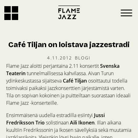
Café Tiljan on loistava jazzestradi
4.11.2012
BLOGI
Flame Jazz aloitti perjantaina 2.11 konsertit
Svenska
Teaterin
tunnelmallisessa kahvilassa. Aivan Turun
ydinkeskustassa sijaitseva
Café Tiljan
osoittautui todella
toimivaksi paikaksi jazzkonserttien järjestämistä varten.
Tila on sopivan kokoinen ja puitteiltaan suorastaan ideaali
Flame Jazz -konserteille.
Ensimmäisenä uudella estradilla esiintyi
Jussi
Fredriksson Trio
solistinaan
Aili Ikonen
. Illan aikana
kuultiin Fredrikssonin ja Ikosen sävellyksiä sekä muutamia
jazzklassikoita. Yleisökin löysi hyvin paikalle, joten