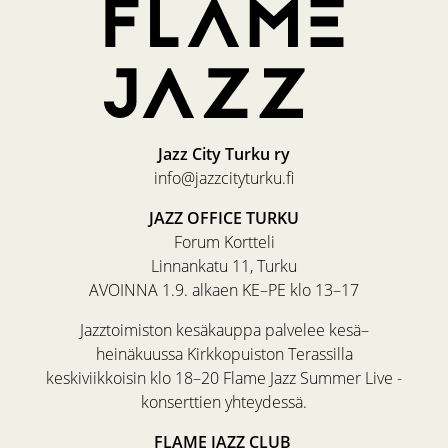
Jazz City Turku ry
info@jazzcityturku.fi
JAZZ OFFICE TURKU
Forum Kortteli
Linnankatu 11, Turku
AVOINNA 1.9. alkaen KE–PE klo 13–17
Jazztoimiston kesäkauppa palvelee kesä–
heinäkuussa Kirkkopuiston Terassilla
keskiviikkoisin klo 18–20 Flame Jazz Summer Live -
konserttien yhteydessä.
FLAME JAZZ CLUB