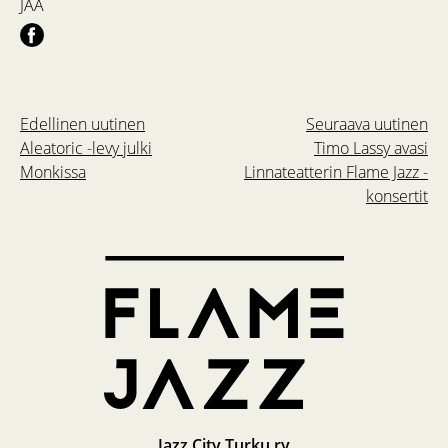
JAA
Edellinen uutinen
Seuraava uutinen
Aleatoric -levy julki
Timo Lassy avasi
Monkissa
Linnateatterin Flame Jazz -
konsertit
Jazz City Turku ry