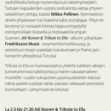
vauhdikkaita bebop-numeroita kuin lattarirytmejäkin.
Tuttujen kappaleiden uusista sovituksista vastaa yhtyeen
taiteellinen johtaja, basisti
Mikko Pellinen
. Rytmisektion
ohella yhtyeeseen tuo lisäväriä kaksi puhaltajaa. Yhtye on
kerännyt jo runsaasti kiitosta loppuunmyydyillä
esiintymisillään klubeilla ja festivaaleilla ympäri
Suomen.
Aili Ikonen & Tribute to Ella
–albumi julkaistaan
Fredriksson Music
–levymerkillä huhtikuussa, ja
odotettuun levyyn päästään tutustumaan jo Flame Jazz –
konsertin yhteydessä Turussa.
Tribute to Ella on kunnianosoitus yhdelle kaikkien aikojen
tunnetuimmista tulkitsijoista ja hänen rakastamalleen
musiikille. Uuden sukupolven jazzmuusikoiden käsissä
nämä sävelet tuodaan tähän päivään raikkaasti perinteitä
kunnioittaen. Lämpimästi tervetuloa!
La 2.3 klo 21.30 Aili Ikonen & Tribute to Ella