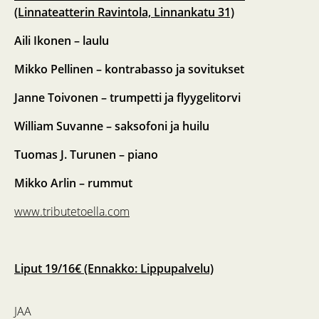
(Linnateatterin Ravintola, Linnankatu 31)
Aili Ikonen – laulu
Mikko Pellinen – kontrabasso ja sovitukset
Janne Toivonen – trumpetti ja flyygelitorvi
William Suvanne – saksofoni ja huilu
Tuomas J. Turunen – piano
Mikko Arlin – rummut
www.tributetoella.com
Liput 19/16€ (Ennakko: Lippupalvelu)
JAA