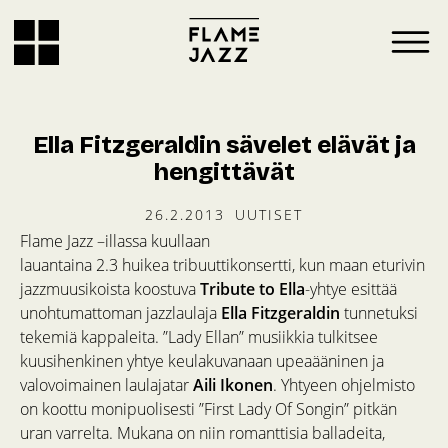
Ella Fitzgeraldin sävelet elävät ja
hengittävät
26.2.2013
UUTISET
Flame Jazz –illassa kuullaan
lauantaina 2.3 huikea tribuuttikonsertti, kun maan eturivin
jazzmuusikoista koostuva
Tribute to Ella
-yhtye esittää
unohtumattoman jazzlaulaja
Ella Fitzgeraldin
tunnetuksi
tekemiä kappaleita. ”Lady Ellan” musiikkia tulkitsee
kuusihenkinen yhtye keulakuvanaan upeaääninen ja
valovoimainen laulajatar
Aili Ikonen
. Yhtyeen ohjelmisto
on koottu monipuolisesti ”First Lady Of Songin” pitkän
uran varrelta. Mukana on niin romanttisia balladeita,