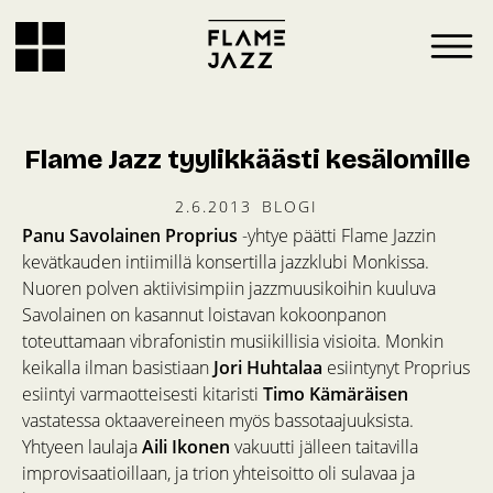
Flame Jazz tyylikkäästi kesälomille
2.6.2013
BLOGI
Panu Savolainen Proprius
-yhtye päätti Flame Jazzin
kevätkauden intiimillä konsertilla jazzklubi Monkissa.
Nuoren polven aktiivisimpiin jazzmuusikoihin kuuluva
Savolainen on kasannut loistavan kokoonpanon
toteuttamaan vibrafonistin musiikillisia visioita. Monkin
keikalla ilman basistiaan
Jori Huhtalaa
esiintynyt Proprius
esiintyi varmaotteisesti kitaristi
Timo Kämäräisen
vastatessa oktaavereineen myös bassotaajuuksista.
Yhtyeen laulaja
Aili Ikonen
vakuutti jälleen taitavilla
improvisaatioillaan, ja trion yhteisoitto oli sulavaa ja