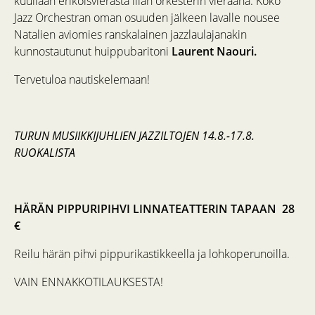
kuullaan erikoisvierasta illan orkesterin vieraana. Koko
Jazz Orchestran oman osuuden jälkeen lavalle nousee
Natalien aviomies ranskalainen jazzlaulajanakin
kunnostautunut huippubaritoni
Laurent Naouri.
Tervetuloa nautiskelemaan!
TURUN MUSIIKKIJUHLIEN JAZZILTOJEN 14.8.-17.8.
RUOKALISTA
HÄRÄN PIPPURIPIHVI LINNATEATTERIN TAPAAN 28
€
Reilu härän pihvi pippurikastikkeella ja lohkoperunoilla.
VAIN ENNAKKOTILAUKSESTA!