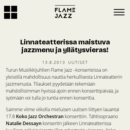
Linnateatterissa maistuva
jazzmenu ja yllätysvieras!
13.8.2013
UUTISET
Turun Musiikkijuhlien Flame Jazz –konserteissa on
yleisöllä mahdollisuus nauttia herkullisesta Linnateatterin
jazzmenusta. Tilaukset pyydetään tekemään
mahdollisimman hyvissä ajoin ennen konserttipäivää, ja
syömään voi tulla jo tuntia ennen konserttia.
Saimme viime viikolla mieluisen uutisen liittyen lauantai
17.8
Koko Jazz Orchestran
konserttiin. Tähtisopraano
Natalie Dessayn
konsertin jälkeen Linnateatterissa