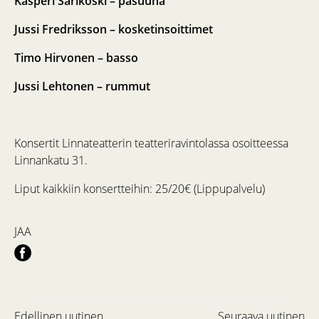
Kasperi Sarikoski – pasuuna
Jussi Fredriksson – kosketinsoittimet
Timo Hirvonen – basso
Jussi Lehtonen – rummut
Konsertit Linnateatterin teatteriravintolassa osoitteessa
Linnankatu 31.
Liput kaikkiin konsertteihin: 25/20€ (Lippupalvelu)
JAA
Edellinen uutinen
Seuraava uutinen