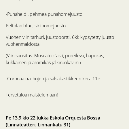
-Punaheidi, pehmeä punahomejuusto.
Peltolan blue, sinihomejuusto
Vuohen viinitarhuri, juustoportti. 6kk kypsytetty juusto
vuohenmaidosta.
(Viinisuositus: Moscato d’asti, poreileva, hapokas,
kukkainen ja aromikas jälkiruokaviini)
-Coronaa nachojen ja salsakastikkeen kera 11e
Tervetuloa maistelemaan!
Pe 13.9 klo 22 Jukka Eskola Orquesta Bossa
(Linnateatteri, Linnankatu 31)