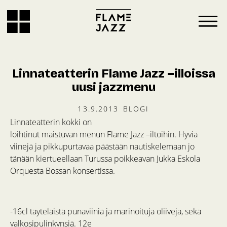
Linnateatterin Flame Jazz –illoissa
uusi jazzmenu
13.9.2013
BLOGI
Linnateatterin kokki on
loihtinut maistuvan menun Flame Jazz –iltoihin. Hyviä
viinejä ja pikkupurtavaa päästään nautiskelemaan jo
tänään kiertueellaan Turussa poikkeavan Jukka Eskola
Orquesta Bossan konsertissa.
-16cl täyteläistä punaviiniä ja marinoituja oliiveja, sekä
valkosipulinkynsiä. 12e