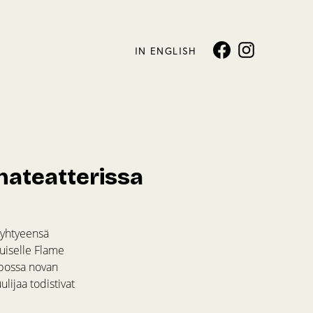
IN ENGLISH
nateatterissa
-yhtyeensä
kuiselle Flame
i bossa novan
uulijaa todistivat