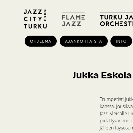
OHJELMA
AJANKOHTAISTA
INFO
Jukka Eskola
Trumpetisti Juk
kanssa. Jousikva
Jazz -yleisölle 
pidättyvän melodi
jälleen täysosum