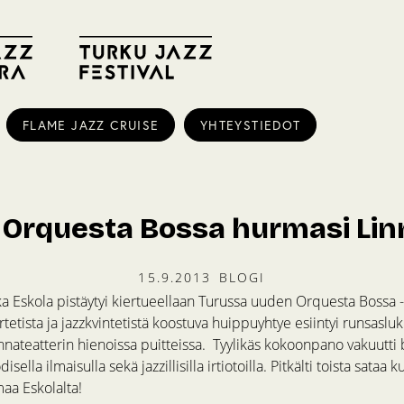
FLAME JAZZ CRUISE
YHTEYSTIEDOT
 Orquesta Bossa hurmasi Lin
15.9.2013
BLOGI
ka Eskola pistäytyi kiertueellaan Turussa uuden Orquesta Bossa 
rtetista ja jazzkvintetistä koostuva huippuyhtye esiintyi runsaslu
Linnateatterin hienoissa puitteissa. Tyylikäs kokoonpano vakuutt
sella ilmaisulla sekä jazzillisilla irtiotoilla. Pitkälti toista sataa k
aa Eskolalta!