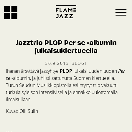
Jazztrio PLOP Per se -albumin
julkaisukiertueella
30.9.2013
BLOGI
Ihanan ärsyttävä jazzyhtye
PLOP
julkaisi uuden uuden
Per
se
-albumin, ja juhlisti sattunutta Suomen kiertueella.
Turun Seudun Musiikkiopistolla esiintynyt trio vakuutti
turkulaisyleisön intensiivisellä ja ennakkoluulottomalla
ilmaisullaan.
Kuvat: Olli Sulin