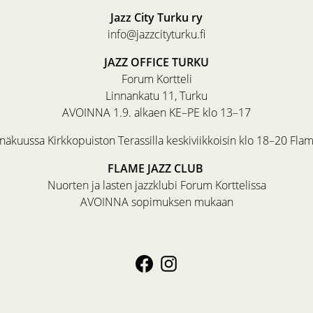
Jazz City Turku ry
info@jazzcityturku.fi
JAZZ OFFICE TURKU
Forum Kortteli
Linnankatu 11, Turku
AVOINNA 1.9. alkaen KE–PE klo 13–17
äkuussa Kirkkopuiston Terassilla keskiviikkoisin klo 18–20 Fla
FLAME JAZZ CLUB
Nuorten ja lasten jazzklubi Forum Korttelissa
AVOINNA sopimuksen mukaan