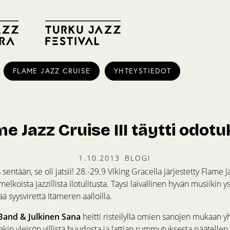
FLAME JAZZ CRUISE
YHTEYSTIEDOT
e Jazz Cruise III täytti odot
1.10.2013
BLOGI
sentään, se oli jatsii! 28.-29.9 Viking Gracella järjestetty Flame Ja
lkoista jazzillista ilotulitusta. Täysi laivallinen hyvän musiikin yst
ä syysvirettä Itämeren aalloilla.
 Band & Julkinen Sana
heitti risteilyllä omien sanojen mukaan 
akin yleisön villistä huudosta ja lattian rummutuksesta päätellen