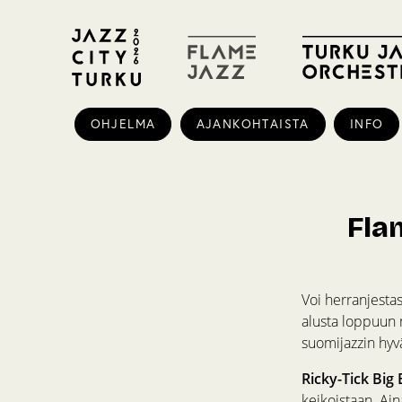
OHJELMA
AJANKOHTAISTA
INFO
Flam
Voi herranjestas 
alusta loppuun me
suomijazzin hyvä
Ricky-Tick Big
keikoistaan. Ain