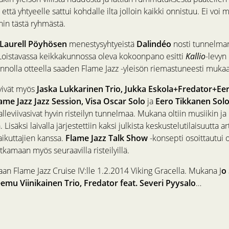
tä, että yhtyeelle sattui kohdalle ilta jolloin kaikki onnistuu. Ei voi
ihin tästä ryhmästä.
i Laurell Pöyhösen
menestysyhtyeistä
Dalindéo
nosti tunnelma
Loistavassa keikkakunnossa oleva kokoonpano esitti
Kallio
-levyn
rennolla otteella saaden Flame Jazz -yleisön riemastuneesti muka
tyivät myös
Jaska Lukkarinen Trio, Jukka Eskola+Fredator+Eer
lame Jazz Jazz Session, Visa Oscar Solo
ja
Eero Tikkanen Sol
alleviivasivat hyvin risteilyn tunnelmaa. Mukana oltiin musiikin ja
Lisäksi laivalla järjestettiin kaksi julkista keskustelutilaisuutta art
aikuttajien kanssa.
Flame Jazz Talk Show
-konsepti osoittautui o
tkamaan myös seuraavilla risteilyillä.
an Flame Jazz Cruise IV:lle 1.2.2014 Viking Gracella. Mukana J
o
emu Viinikainen Trio, Fredator feat. Severi Pyysalo
…