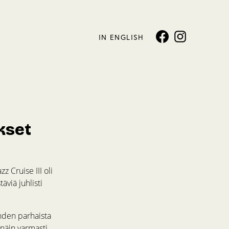
IN ENGLISH
ukset
zz Cruise III oli
äviä juhlisti
yhden parhaista
 näin varmasti