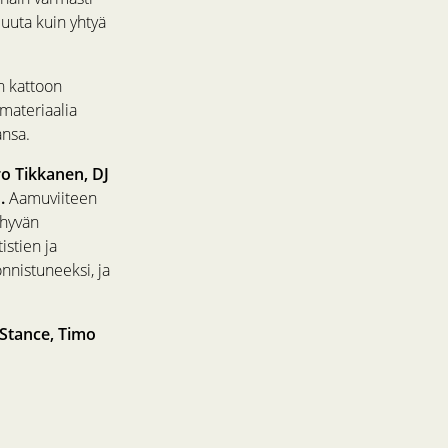
 muuta kuin yhtyä
n kattoon
 materiaalia
ansa.
o Tikkanen, DJ
o.
Aamuviiteen
 hyvän
istien ja
nnistuneeksi, ja
 Stance, Timo