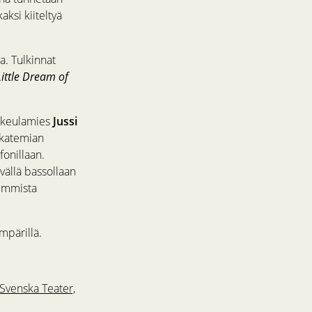
aksi kiiteltyä
a. Tulkinnat
ittle Dream of
n keulamies
Jussi
-Akatemian
fonillaan.
vällä bassollaan
immista
mpärillä.
 Svenska Teater,