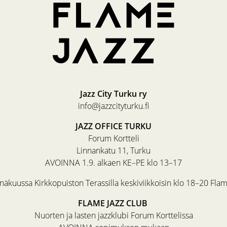
Jazz City Turku ry
info@jazzcityturku.fi
JAZZ OFFICE TURKU
Forum Kortteli
Linnankatu 11, Turku
AVOINNA 1.9. alkaen KE–PE klo 13–17
äkuussa Kirkkopuiston Terassilla keskiviikkoisin klo 18–20 Fla
FLAME JAZZ CLUB
Nuorten ja lasten jazzklubi Forum Korttelissa