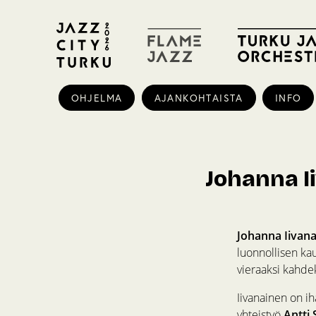
OHJELMA
AJANKOHTAISTA
INFO
Johanna I
Johanna Iivan
luonnollisen kau
vieraaksi kahdek
Iivanainen on ih
yhteistyö
Antti