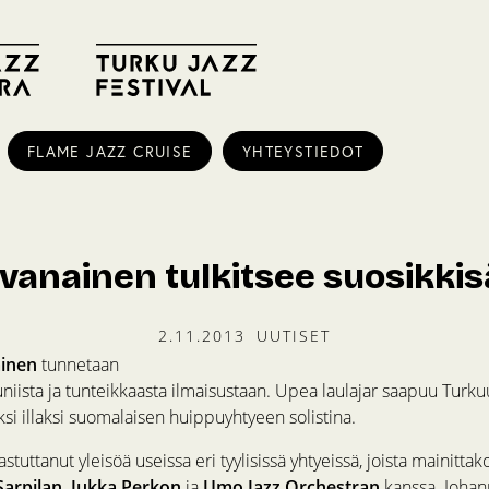
FLAME JAZZ CRUISE
YHTEYSTIEDOT
ivanainen tulkitsee suosikki
2.11.2013
UUTISET
ainen
tunnetaan
niista ja tunteikkaasta ilmaisustaan. Upea laulajar saapuu Turku
si illaksi suomalaisen huippuyhtyeen solistina.
astuttanut yleisöä useissa eri tyylisissä yhtyeissä, joista mainitta
 Sarpilan, Jukka Perkon
ja
Umo Jazz Orchestran
kanssa. Joha