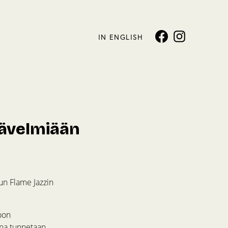
IN ENGLISH
sävelmiään
un Flame Jazzin
koon
nna tunnetaan