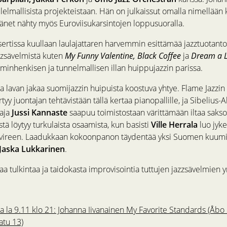
elmallisista projekteistaan. Hän on julkaissut omalla nimellään k
hänet nähty myös Euroviisukarsintojen loppusuoralla.
sertissa kuullaan laulajattaren harvemmin esittämää jazztuotanto
azzsävelmistä kuten
My Funny Valentine, Black Coffee
ja
Dream a L
minhenkisen ja tunnelmallisen illan huippujazzin parissa.
sa lavan jakaa suomijazzin huipuista koostuva yhtye. Flame Jazzi
rtyy juontajan tehtävistään tällä kertaa pianopallille, ja Sibelius
taja
Jussi Kannaste
saapuu toimistostaan värittämään iltaa sakso
stä löytyy turkulaista osaamista, kun basisti
Ville Herrala
luo jyke
avireen. Laadukkaan kokoonpanon täydentää yksi Suomen kuum
Jaska Lukkarinen
.
a tulkintaa ja taidokasta improvisointia tuttujen jazzsävelmien y
ja la 9.11 klo 21: Johanna Iivanainen My Favorite Standards (Åbo
atu 13)