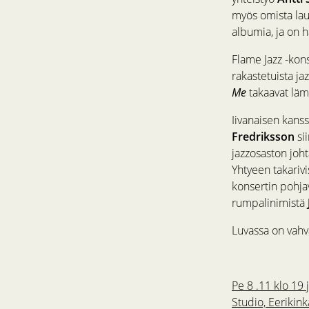
myös omista laul
albumia, ja on 
Flame Jazz -kon
rakastetuista j
Me
takaavat läm
Iivanaisen kans
Fredriksson
sii
jazzosaston joh
Yhtyeen takarivi
konsertin pohj
rumpalinimistä
Luvassa on vahva
Pe 8 .11 klo 19 
Studio, Eerikink