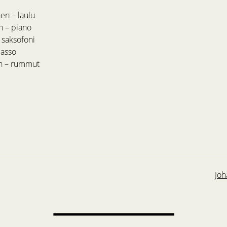
en – laulu
n – piano
 saksofoni
basso
en – rummut
Joh