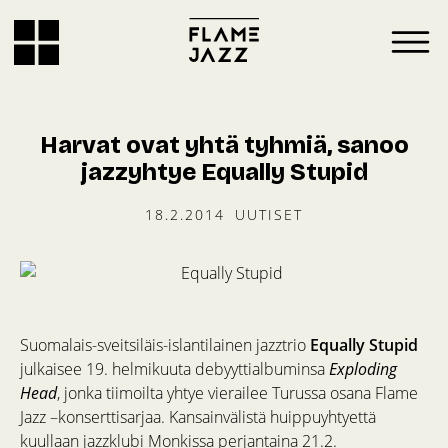
Harvat ovat yhtä tyhmiä, sanoo
jazzyhtye Equally Stupid
18.2.2014
UUTISET
Suomalais-sveitsiläis-islantilainen jazztrio
Equally Stupid
julkaisee 19. helmikuuta debyyttialbuminsa
Exploding
Head
, jonka tiimoilta yhtye vierailee Turussa osana Flame
Jazz –konserttisarjaa. Kansainvälistä huippuyhtyettä
kuullaan jazzklubi Monkissa perjantaina 21.2.