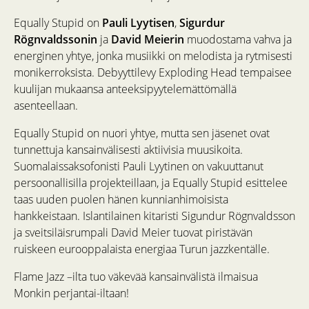
Equally Stupid on
Pauli Lyytisen
,
Sigurdur
Rögnvaldssonin
ja
David Meierin
muodostama vahva ja
energinen yhtye, jonka musiikki on melodista ja rytmisesti
monikerroksista. Debyyttilevy Exploding Head tempaisee
kuulijan mukaansa anteeksipyytelemättömällä
asenteellaan.
Equally Stupid on nuori yhtye, mutta sen jäsenet ovat
tunnettuja kansainvälisesti aktiivisia muusikoita.
Suomalaissaksofonisti Pauli Lyytinen on vakuuttanut
persoonallisilla projekteillaan, ja Equally Stupid esittelee
taas uuden puolen hänen kunnianhimoisista
hankkeistaan. Islantilainen kitaristi Sigundur Rögnvaldsson
ja sveitsiläisrumpali David Meier tuovat piristävän
ruiskeen eurooppalaista energiaa Turun jazzkentälle.
Flame Jazz –ilta tuo väkevää kansainvälistä ilmaisua
Monkin perjantai-iltaan!