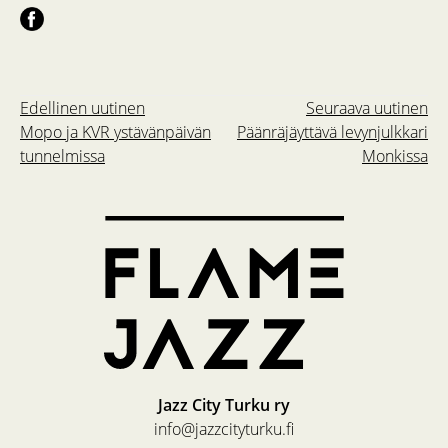
Edellinen uutinen
Seuraava uutinen
Mopo ja KVR ystävänpäivän
Päänräjäyttävä levynjulkkari
tunnelmissa
Monkissa
Jazz City Turku ry
info@jazzcityturku.fi