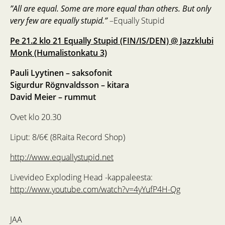
”All are equal. Some are more equal than others. But only
very few are equally stupid.”
–Equally Stupid
Pe 21.2 klo 21 Equally Stupid (FIN/IS/DEN) @ Jazzklubi
Monk (Humalistonkatu 3)
Pauli Lyytinen – saksofonit
Sigurdur Rögnvaldsson – kitara
David Meier – rummut
Ovet klo 20.30
Liput: 8/6€ (8Raita Record Shop)
http://www.equallystupid.net
Livevideo Exploding Head -kappaleesta:
http://www.youtube.com/watch?v=4yYufP4H-Qg
JAA