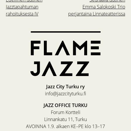
Jazztapahtuman
Emma Salokoski Trio
rahoituksesta IV
perjantaina Linnateatterissa
Jazz City Turku ry
info@jazzcityturku.fi
JAZZ OFFICE TURKU
Forum Kortteli
Linnankatu 11, Turku
AVOINNA 1.9. alkaen KE–PE klo 13–17