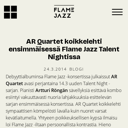
AR Quartet koikkelehti
ensimmäisessä Flame Jazz Talent
Nightissa
24.3.2014
BLOGI
Debyyttialbuminsa Flame Jazz -konsertissa julkaissut
AR
Quartet
avasi perjantaina 14.3 uuden Talent Night -
sarjan. Pianisti
Artturi Röngän
sävellyksiä esittävä kombo
esiintyi vakuuttavasti nuoria lahjakkuuksia esittelevän
sarjan ensimmäisessä konsertissa. AR Quartet koikkelehti
sympaattisen kömpelösti lavalla kuin nuoret varsat
kevätlaitumella. Yhtyeen poikkeuksellisen kypsä ilmaisu
loi Flame Jazz -iltaan persoonallista kontrastia. Hieno