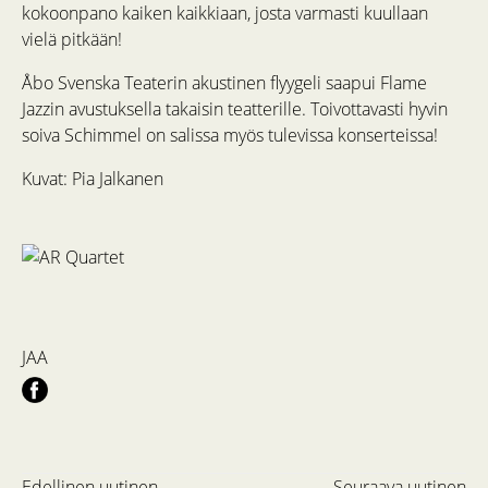
kokoonpano kaiken kaikkiaan, josta varmasti kuullaan
vielä pitkään!
Åbo Svenska Teaterin akustinen flyygeli saapui Flame
Jazzin avustuksella takaisin teatterille. Toivottavasti hyvin
soiva Schimmel on salissa myös tulevissa konserteissa!
Kuvat: Pia Jalkanen
JAA
Edellinen uutinen
Seuraava uutinen