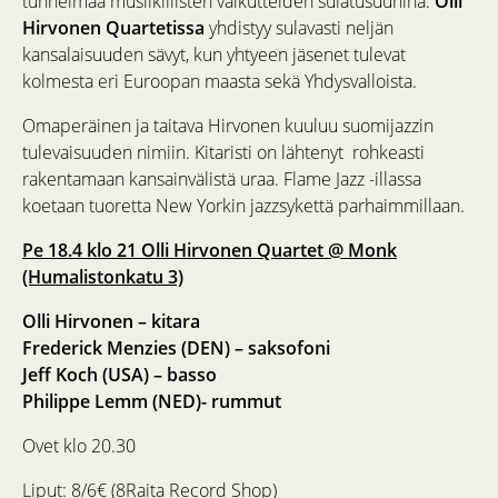
tunnelmaa musiikillisten vaikutteiden sulatusuunina.
Olli
Hirvonen Quartetissa
yhdistyy sulavasti neljän
kansalaisuuden sävyt, kun yhtyeen jäsenet tulevat
kolmesta eri Euroopan maasta sekä Yhdysvalloista.
Omaperäinen ja taitava Hirvonen kuuluu suomijazzin
tulevaisuuden nimiin. Kitaristi on lähtenyt rohkeasti
rakentamaan kansainvälistä uraa. Flame Jazz -illassa
koetaan tuoretta New Yorkin jazzsykettä parhaimmillaan.
Pe 18.4 klo 21 Olli Hirvonen Quartet @ Monk
(Humalistonkatu 3)
Olli Hirvonen – kitara
Frederick Menzies (DEN) – saksofoni
Jeff Koch (USA) – basso
Philippe Lemm (NED)- rummut
Ovet klo 20.30
Liput: 8/6€ (8Raita Record Shop)