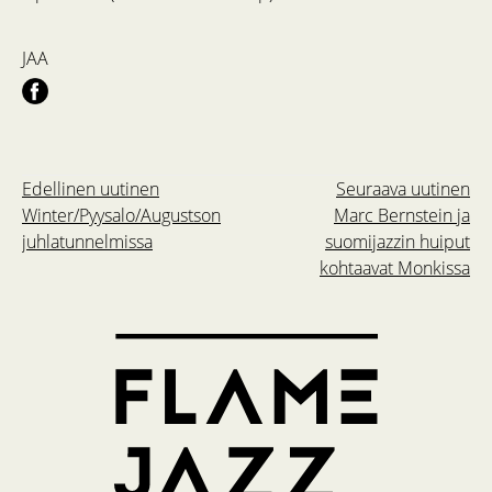
JAA
Edellinen uutinen
Seuraava uutinen
Winter/Pyysalo/Augustson
Marc Bernstein ja
juhlatunnelmissa
suomijazzin huiput
kohtaavat Monkissa