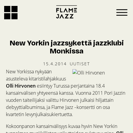
New Yorkin jazzsykettä jazzklubi
Monkissa
15.4.2014
UUTISET
New Yorkissa nykyään
asusteleva kitaristilahjakkuus
Olli Hirvonen
esiintyy Turussa perjantaina 18.4
kansainvälisen yhtyeensä kanssa. Vuonna 2011 Pori Jazzin
vuoden taiteilijaksi valittu Hirvonen julkaisi hiljattain
debyyttialbuminsa, ja Flame Jazz –konsertti on osa
kvartetin levynjulkaisukiertuetta.
Kokoonpanon kansainvälisyys kuvaa hyvin New Yorkin