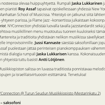
ä nosteessa olevaa huippuyhtyettä. Rumpali
Jaska Lukkarinen
j
nen pianisti
Roy Assaf
tapasivat opiskellessaan yhdessä New Yo
nhattan School of Musicissa. Yhteistyö on jatkunut siitä lähtien 
-yhtyeen parissa, ja Flame Jazz –konsertissa julkaistaan kokoon
riot
. NYConnection yhdistää luovalla tavalla jazzstandardit sekä
 kiehtova musiikillinen menu muotoutuu tuoreen kuuloiseksi tämä
antereita ja traditioita yhdistävän nelikon musiikissa sävellykset j
selle improvisoinnille.
Jussi Kannaste
säestää saksofonillaan jopa
i Assaf puolestaan jättää perinteisen pianokomppauksen vähemm
tmistä dialogia rumpali
Jaska Lukkarisen
kanssa. Kokonaisuuden
in yhtyeistä tuttu basisti
Antti Lötjönen
.
siikkiopiston salissa on luvassa traditiosta ponnistavaa melodis
pujen ja israelilaisvirtuoosin esittämänä. Tervetuloa!
YConnection @ Turun Seudun Musiikkiopisto (Mestarinkatu 2)
 – saksofoni