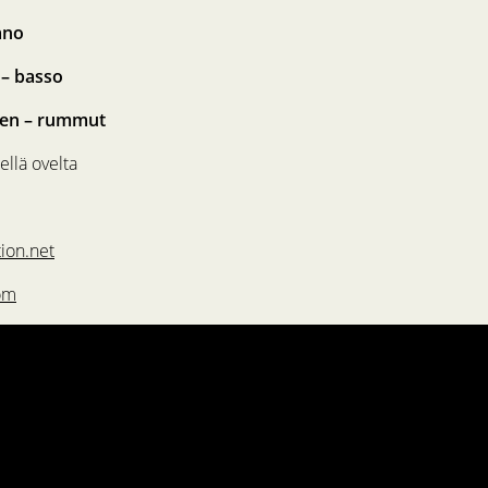
ano
 – basso
nen – rummut
ellä ovelta
ion.net
om