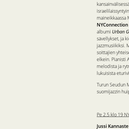
kansainvälisess
israelilaissyntyi
maineikkaassa Ma
NYConnection
albumi
Urban G
sävellykset, ja
jazzmusiikiksi. M
soittajien yhtei
elkein. Pianist
melodista ja ry
lukuisista eturiv
Turun Seudun Mu
suomijazzin huip
Pe 2.5 klo 19 N
Jussi Kannaste