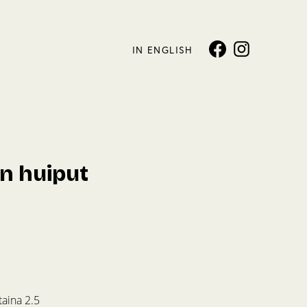
IN ENGLISH
in huiput
taina 2.5