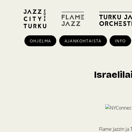
OHJELMA
AJANKOHTAISTA
INFO
Israelil
Flame Jazzin ja