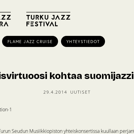
FLAME JAZZ CRUISE
YHTEYSTIEDOT
aisvirtuoosi kohtaa suomijazz
29.4.2014
UUTISET
 Turun Seudun Musiikkiopiston yhteiskonsertissa kuullaan perjan