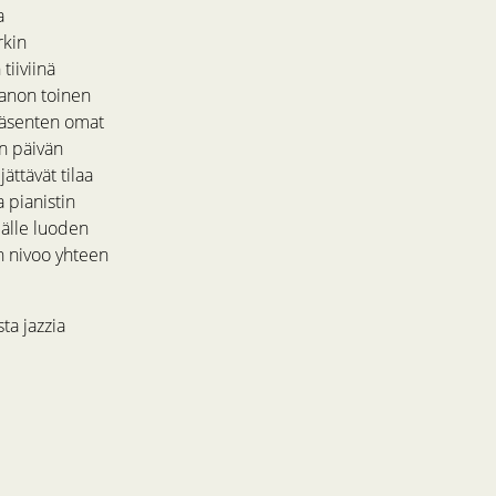
a
rkin
tiiviinä
panon toinen
 jäsenten omat
n päivän
ättävät tilaa
 pianistin
älle luoden
 nivoo yhteen
ta jazzia