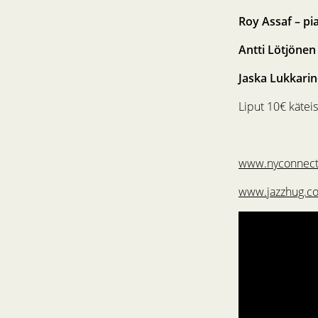
Roy Assaf – pi
Antti Lötjönen
Jaska Lukkari
Liput 10€ käteis
www.nyconnect
www.jazzhug.c