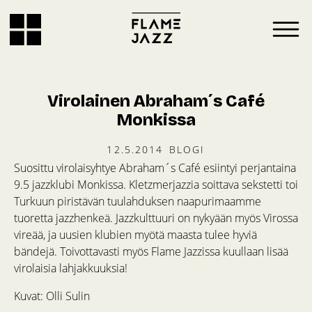
Virolainen Abraham´s Café
Monkissa
12.5.2014
BLOGI
Suosittu virolaisyhtye Abraham´s Café esiintyi perjantaina
9.5 jazzklubi Monkissa. Kletzmerjazzia soittava sekstetti toi
Turkuun piristävän tuulahduksen naapurimaamme
tuoretta jazzhenkeä. Jazzkulttuuri on nykyään myös Virossa
vireää, ja uusien klubien myötä maasta tulee hyviä
bändejä. Toivottavasti myös Flame Jazzissa kuullaan lisää
virolaisia lahjakkuuksia!
Kuvat: Olli Sulin