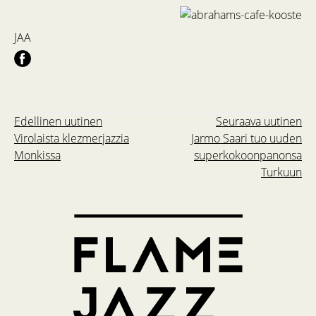
JAA
Edellinen uutinen
Seuraava uutinen
Virolaista klezmerjazzia
Jarmo Saari tuo uuden
Monkissa
superkokoonpanonsa
Turkuun