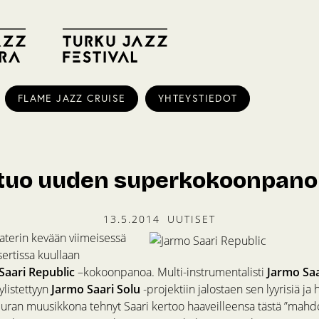
FLAME JAZZ CRUISE
YHTEYSTIEDOT
 tuo uuden superkokoonpan
13.5.2014
UUTISET
terin kevään viimeisessä
ertissa kuullaan
Saari Republic
–kokoonpanoa. Multi-instrumentalisti
Jarmo Sa
ylistettyyn
Jarmo Saari Solu
-projektiin jalostaen sen lyyrisiä ja 
n uran muusikkona tehnyt Saari kertoo haaveilleensa tästä ”mah