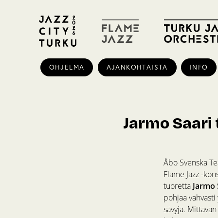
OHJELMA
AJANKOHTAISTA
INFO
Jarmo Saari
Åbo Svenska Tea
Flame Jazz -kons
tuoretta
Jarmo 
pohjaa vahvasti 
sävyjä. Mittava