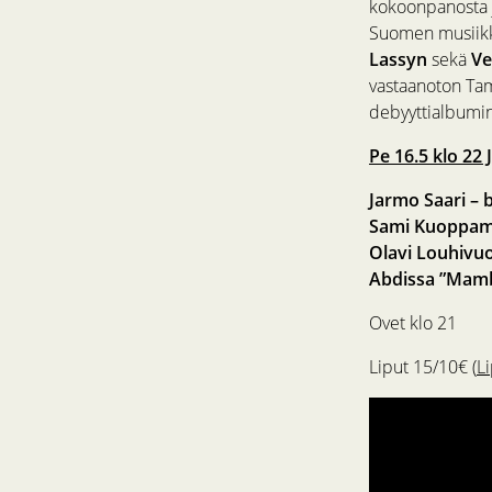
kokoonpanosta j
Suomen musiikk
Lassyn
sekä
Ve
vastaanoton Tam
debyyttialbumins
Pe 16.5 klo 22 
Jarmo Saari – b
Sami Kuoppam
Olavi Louhivu
Abdissa ”Mamb
Ovet klo 21
Liput 15/10€ (
L