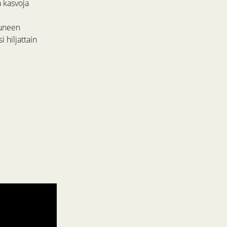
 kasvoja
tuneen
 hiljattain