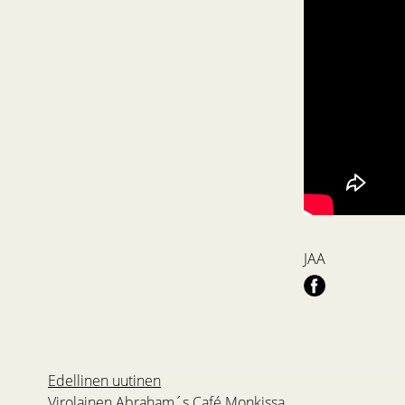
JAA
Edellinen uutinen
Virolainen Abraham´s Café Monkissa