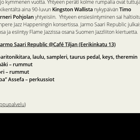
o kymmenen vuotta. Yhtyeen peräti kolme rumpalia ovat tuttuja
ikentältä aina 90-luvun
Kingston Wallista
nykypäivän
Timo
rneri Pohjolan
yhtyeisiin. Yhtyeen ensiesiintyminen sai haltioi
pere Jazz Happeningin konsertissa. Jarmo Saari Republic julkaisi
a ja esiintyy Flame Jazzissa osana Suomen Jazzliiton kiertuetta.
Jarmo Saari Republic @Café Tiljan (Eerikinkatu 13)
aritonikitara, laulu, sampleri, taurus pedal, keys, theremin
äki – rummut
ori – rummut
a” Assefa – perkussiot
ippupalvelu
)