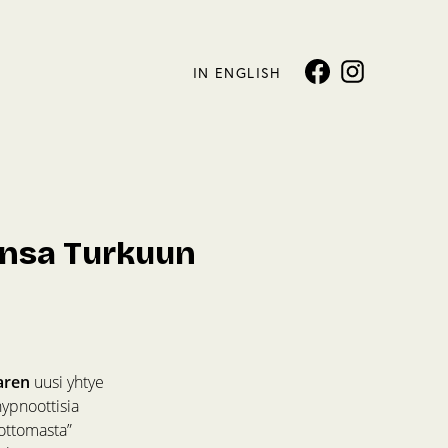
IN ENGLISH
onsa Turkuun
aren
uusi yhtye
hypnoottisia
dottomasta”