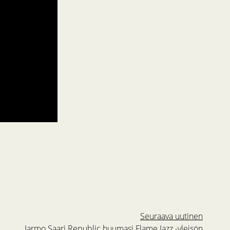
Seuraava uutinen
Jarmo Saari Republic huumasi Flame Jazz -yleisön