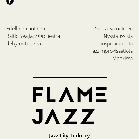
Edellinen uutinen
Seuraava uutinen
Baltic Sea Jazz Orchestra
Nykytanssista
debytoi Turussa
inspiroitunutta
jazzimprovisaatiota
Monkissa
Jazz City Turku ry