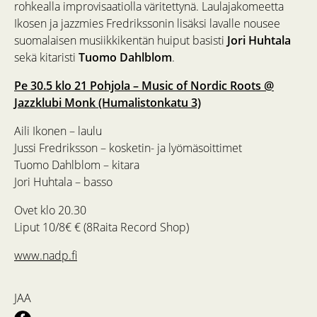
rohkealla improvisaatiolla väritettynä. Laulajakomeetta
Ikosen ja jazzmies Fredrikssonin lisäksi lavalle nousee
suomalaisen musiikkikentän huiput basisti
Jori Huhtala
sekä kitaristi
Tuomo Dahlblom
.
Pe 30.5 klo 21 Pohjola – Music of Nordic Roots @
Jazzklubi Monk (Humalistonkatu 3)
Aili Ikonen – laulu
Jussi Fredriksson – kosketin- ja lyömäsoittimet
Tuomo Dahlblom – kitara
Jori Huhtala – basso
Ovet klo 20.30
Liput 10/8€ € (8Raita Record Shop)
www.nadp.fi
JAA