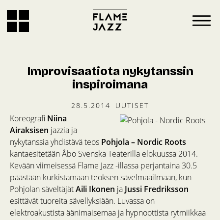
Improvisaatiota nykytanssin
inspiroimana
28.5.2014
UUTISET
Koreografi
Niina
Airaksisen
jazzia ja
nykytanssia yhdistävä teos
Pohjola – Nordic Roots
kantaesitetään Åbo Svenska Teaterilla elokuussa 2014.
Kevään viimeisessä Flame Jazz -illassa perjantaina 30.5
päästään kurkistamaan teoksen sävelmaailmaan, kun
Pohjolan säveltäjät
Aili Ikonen
ja
Jussi Fredriksson
esittävät tuoreita sävellyksiään. Luvassa on
elektroakustista äänimaisemaa ja hypnoottista rytmiikkaa