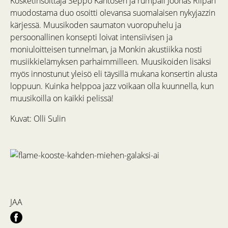
Kosketinsoittaja Seppo Kantosen ja rumpali Joonas Riipan
muodostama duo osoitti olevansa suomalaisen nykyjazzin
kärjessä. Muusikoden saumaton vuoropuhelu ja
persoonallinen konsepti loivat intensiivisen ja
moniuloitteisen tunnelman, ja Monkin akustiikka nosti
musiikkielämyksen parhaimmilleen. Muusikoiden lisäksi
myös innostunut yleisö eli täysillä mukana konsertin alusta
loppuun. Kuinka helppoa jazz voikaan olla kuunnella, kun
muusikoilla on kaikki pelissä!
Kuvat: Olli Sulin
JAA