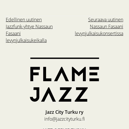
Edellinen uutinen
Seuraava uutinen
Jazzfunk-yhtye Nassaun
Nassaun Fasaani
Fasaani
levynjulkaisukonsertissa
levynjulkaisukeikalla
Jazz City Turku ry
info@jazzcityturku.fi