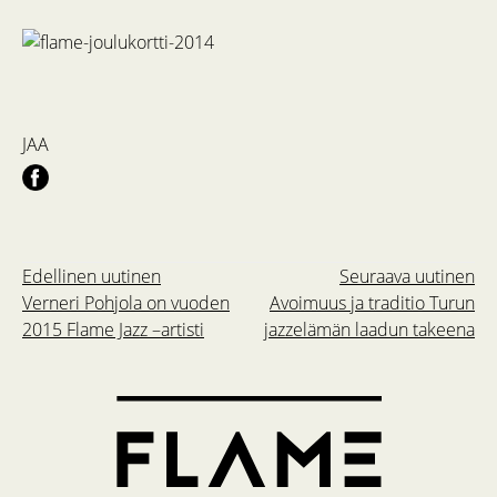
JAA
Edellinen uutinen
Seuraava uutinen
Verneri Pohjola on vuoden
Avoimuus ja traditio Turun
2015 Flame Jazz –artisti
jazzelämän laadun takeena