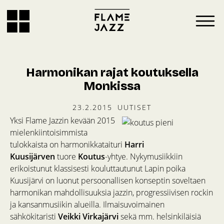
Harmonikan rajat koutuksella
Monkissa
23.2.2015
UUTISET
Yksi Flame Jazzin kevään 2015
mielenkiintoisimmista
tulokkaista on harmonikkataituri
Harri
Kuusijärven
tuore
Koutus
-yhtye. Nykymusiikkiin
erikoistunut klassisesti kouluttautunut Lapin poika
Kuusijärvi on luonut persoonallisen konseptin soveltaen
harmonikan mahdollisuuksia jazzin, progressiivisen rockin
ja kansanmusiikin alueilla. Ilmaisuvoimainen
sähkökitaristi
Veikki Virkajärvi
sekä mm. helsinkiläisiä