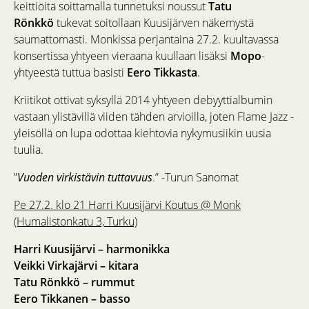
keittiöitä soittamalla tunnetuksi noussut
Tatu
Rönkkö
tukevat soitollaan Kuusijärven näkemystä
saumattomasti. Monkissa perjantaina 27.2. kuultavassa
konsertissa yhtyeen vieraana kuullaan lisäksi
Mopo
-
yhtyeestä tuttua basisti
Eero Tikkasta
.
Kriitikot ottivat syksyllä 2014 yhtyeen debyyttialbumin
vastaan ylistävillä viiden tähden arvioilla, joten Flame Jazz -
yleisöllä on lupa odottaa kiehtovia nykymusiikin uusia
tuulia.
”
Vuoden virkistävin tuttavuus
.” -Turun Sanomat
Pe 27.2. klo 21 Harri Kuusijärvi Koutus @ Monk
(Humalistonkatu 3, Turku)
​Harri Kuusijärvi – harmonikka
Veikki Virkajärvi – kitara
Tatu Rönkkö – rummut
Eero Tikkanen – basso