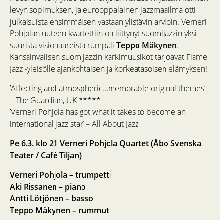
levyn sopimuksen, ja eurooppalainen jazzmaailma otti
julkaisuista ensimmäisen vastaan ylistävin arvioin. Verneri
Pohjolan uuteen kvartettiin on liittynyt suomijazzin yksi
suurista visionääreistä rumpali
Teppo Mäkynen
.
Kansainvälisen suomijazzin kärkimuusikot tarjoavat Flame
Jazz -yleisölle ajankohtaisen ja korkeatasoisen elämyksen!
’Affecting and atmospheric…memorable original themes’
– The Guardian, UK *****
’Verneri Pohjola has got what it takes to become an
international jazz star’ – All About Jazz
Pe 6.3. klo 21 Verneri Pohjola Quartet (Åbo Svenska
Teater / Café Tiljan)
Verneri Pohjola – trumpetti
Aki Rissanen – piano
Antti Lötjönen – basso
Teppo Mäkynen – rummut