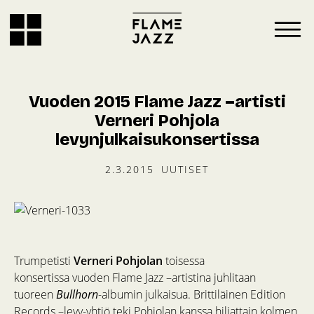
Vuoden 2015 Flame Jazz –artisti
Verneri Pohjola
levynjulkaisukonsertissa
2.3.2015
UUTISET
Trumpetisti
Verneri Pohjolan
toisessa
konsertissa vuoden Flame Jazz –artistina juhlitaan
tuoreen
Bullhorn
-albumin julkaisua. Brittiläinen Edition
Records –levy-yhtiö teki Pohjolan kanssa hiljattain kolmen