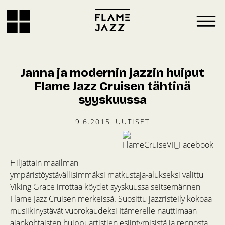
Janna ja modernin jazzin huiput
Flame Jazz Cruisen tähtinä
syyskuussa
9.6.2015
UUTISET
Hiljattain maailman
ympäristöystävällisimmäksi matkustaja-alukseksi valittu
Viking Grace irrottaa köydet syyskuussa seitsemännen
Flame Jazz Cruisen merkeissä. Suosittu jazzristeily kokoaa
musiikinystävät vuorokaudeksi Itämerelle nauttimaan
ajankohtaisten huippuartistien esiintymisistä ja rennosta