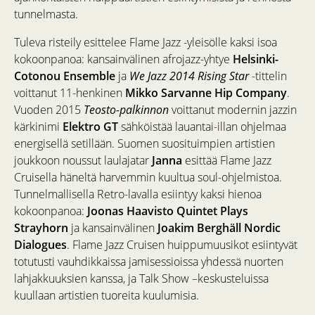
tunnelmasta.
Tuleva risteily esittelee Flame Jazz -yleisölle kaksi isoa
kokoonpanoa: kansainvälinen afrojazz-yhtye
Helsinki-
Cotonou Ensemble
ja
We Jazz 2014 Rising Star
-tittelin
voittanut 11-henkinen
Mikko Sarvanne Hip Company
.
Vuoden 2015
Teosto-palkinnon
voittanut modernin jazzin
kärkinimi
Elektro GT
sähköistää lauantai-illan ohjelmaa
energisellä setillään. Suomen suosituimpien artistien
joukkoon noussut laulajatar
Janna
esittää Flame Jazz
Cruisella häneltä harvemmin kuultua soul-ohjelmistoa.
Tunnelmallisella Retro-lavalla esiintyy kaksi hienoa
kokoonpanoa:
Joonas Haavisto Quintet Plays
Strayhorn
ja kansainvälinen
Joakim Berghäll Nordic
Dialogues
. Flame Jazz Cruisen huippumuusikot esiintyvät
totutusti vauhdikkaissa jamisessioissa yhdessä nuorten
lahjakkuuksien kanssa, ja Talk Show –keskusteluissa
kuullaan artistien tuoreita kuulumisia.