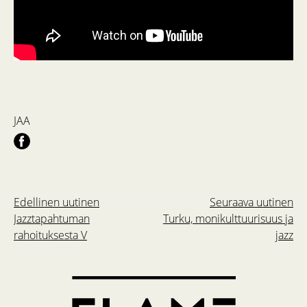
JAA
Edellinen uutinen
Seuraava uutinen
Jazztapahtuman
Turku, monikulttuurisuus ja
rahoituksesta V
jazz