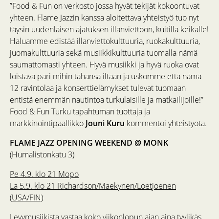
”Food & Fun on verkosto jossa hyvät tekijät kokoontuvat
yhteen. Flame Jazzin kanssa aloitettava yhteistyö tuo nyt
täysin uudenlaisen ajatuksen illanviettoon, kuitilla keikalle!
Haluamme edistää illanviettokulttuuria, ruokakulttuuria,
juomakulttuuria sekä musiikkikulttuuria tuomalla nämä
saumattomasti yhteen. Hyvä musiikki ja hyvä ruoka ovat
loistava pari mihin tahansa iltaan ja uskomme että nämä
12 ravintolaa ja konserttielämykset tulevat tuomaan
entistä enemmän nautintoa turkulaisille ja matkailijoille!”
Food & Fun Turku tapahtuman tuottaja ja
markkinointipäällikkö
Jouni Kuru
kommentoi yhteistyötä.
FLAME JAZZ OPENING WEEKEND @ MONK
(Humalistonkatu 3)
Pe 4.9. klo 21 Mopo
La 5.9. klo 21 Richardson/Maekynen/Loetjoenen
(USA/FIN)
Levymusiikista vastaa koko viikonlopun ajan aina tyylikäs