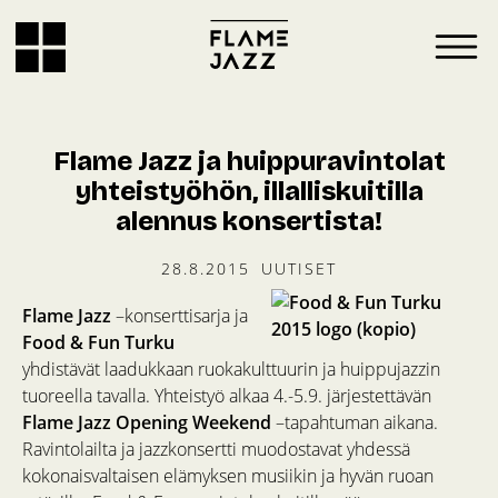
Flame Jazz ja huippuravintolat
yhteistyöhön, illalliskuitilla
alennus konsertista!
28.8.2015
UUTISET
Flame Jazz
–konserttisarja ja
Food & Fun
Turku
yhdistävät laadukkaan ruokakulttuurin ja huippujazzin
tuoreella tavalla. Yhteistyö alkaa 4.-5.9. järjestettävän
Flame Jazz Opening Weekend
–tapahtuman aikana.
Ravintolailta ja jazzkonsertti muodostavat yhdessä
kokonaisvaltaisen elämyksen musiikin ja hyvän ruoan