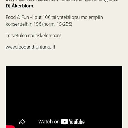
DJ Åkerblom
.
Food & Fun –liput 10€ tai yhteislippu molempiin
konsertteihin 15€ (norm. 15/25€)
Tervetuloa nautiskelemaan!
www.foodandfunturku.fi