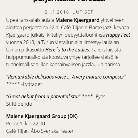
21.1.2016
UUTISET
Upea tanskalaislaulaja
Malene Kjaergaard
yhtyeineen
aloittaa perjantaina 22.1. Café Tiljanin Flame Jazz -kevään.
Kjaergaard julkaisi kiitellyn debyyttialbuminsa
Happy Feet
vuonna 2013, ja Turun vierailun alla ilmestyy laulajan
toinen pitkäsoitto
Here´s to the Ladies
. Tanskalaisista
huippumuusikoista koostuva yhtye tarjoilee yleisölle
tunnelmallisen illan kansainvälisen jazzlaulun parissa.
”Remarkable delicious voice … A very mature composer”
***** -Lydtapet
”Great debut from a potential star
” **** -Fyns
Stifttidende
Malene Kjaergaard Group (DK)
Pe 22.1. klo 22.00
Café Tiljan, Åbo Svenska Teater