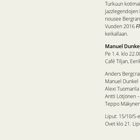
Turkuun kotimais
jazzlegendojen
nousee Bergrant
Vuoden 2016
Fl
keikallaan.
Manuel Dunkel
Pe 1.4. klo 22.0
Café Tiljan, Eer
Anders Bergcran
Manuel Dunkel 
Alexi Tuomarila
Antti Lötjönen 
Teppo Mäkynen
Liput: 15/10/S-e
Ovet klo 21. Lip