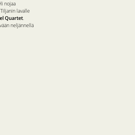
li nojaa
iljanin lavalle
l Quartet
.
vään neljännellä