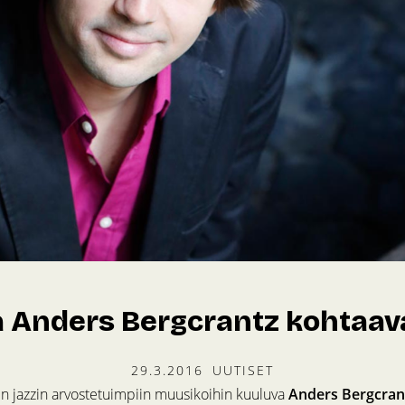
a Anders Bergcrantz kohtaava
29.3.2016
UUTISET
n jazzin arvostetuimpiin muusikoihin kuuluva
Anders Bergcran