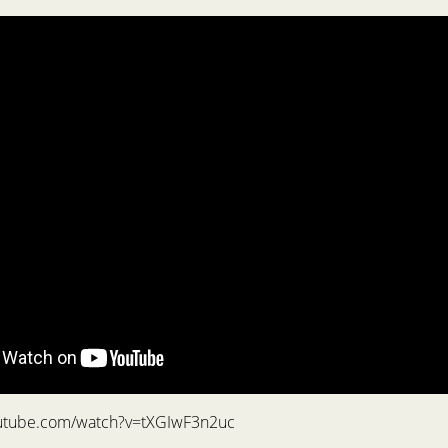
outube.com/watch?v=tXGIwF3n2uc