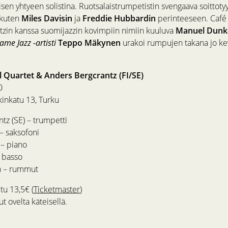
en yhtyeen solistina. Ruotsalaistrumpetistin svengaava soittotyy
 kuten
Miles Davisin
ja
Freddie Hubbardin
perinteeseen. Café T
zin kanssa suomijazzin kovimpiin nimiin kuuluva
Manuel Dunke
ame Jazz -artisti
Teppo Mäkynen
urakoi rumpujen takana jo ke
 Quartet & Anders Bergcrantz (FI/SE)
0
ikinkatu 13, Turku
tz (SE) – trumpetti
– saksofoni
 – piano
– basso
 – rummut
tu 13,5€ (
Ticketmaster
)
ut ovelta käteisellä.