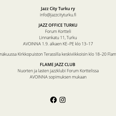
Jazz City Turku ry
info@jazzcityturku.fi
JAZZ OFFICE TURKU
Forum Kortteli
Linnankatu 11, Turku
AVOINNA 1.9. alkaen KE–PE klo 13–17
äkuussa Kirkkopuiston Terassilla keskiviikkoisin klo 18–20 Fla
FLAME JAZZ CLUB
Nuorten ja lasten jazzklubi Forum Korttelissa
AVOINNA sopimuksen mukaan