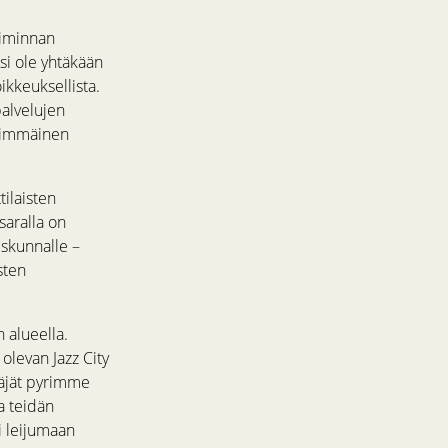
oiminnan
i ole yhtäkään
ikkeuksellista.
alvelujen
nsimmäinen
tilaisten
 saralla on
iskunnalle –
sten
 alueella.
olevan Jazz City
täjät pyrimme
a teidän
i leijumaan