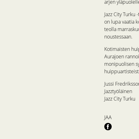
arjen yläpuolell
Jazz City Turku 
on lupa vaatia 
teolla marraskuu
noustessaan.
Kotimaisten huip
Aurajoen rannoi
monipuolisen sy
huippuartisteis
Jussi Fredriksso
Jazztyöläinen
Jazz City Turku
JAA