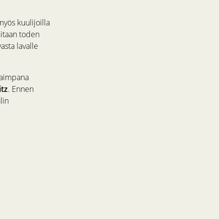
yös kuulijoilla
nitaan toden
asta lavalle
kkaimpana
itz
. Ennen
lin