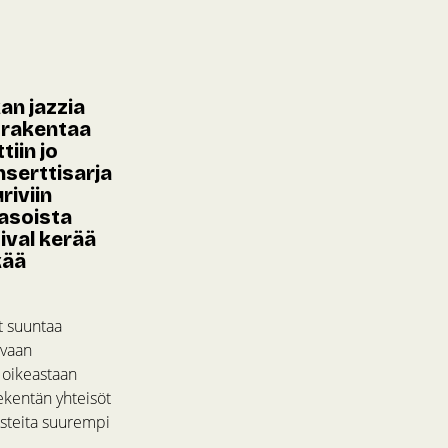
an jazzia
a rakentaa
iin jo
serttisarja
riviin
asoista
ival kerää
kää
t suuntaa
hvaan
 oikeastaan
dekentän yhteisöt
aasteita suurempi