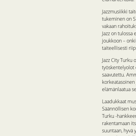
Jazzmusiikki tai
tukeminen on Su
vakaan rahoituks
Jazz on tulossa
joukkoon – onki
taiteellisesti r
Jazz City Turku 
työskentelyolot 
saavutettu. Amma
korkeatasoinen 
elämänlaatua se
Laadukkaat musii
Säännöllisen ko
Turku -hankkeen
rakentamaan its
suuntaan, hyvä 