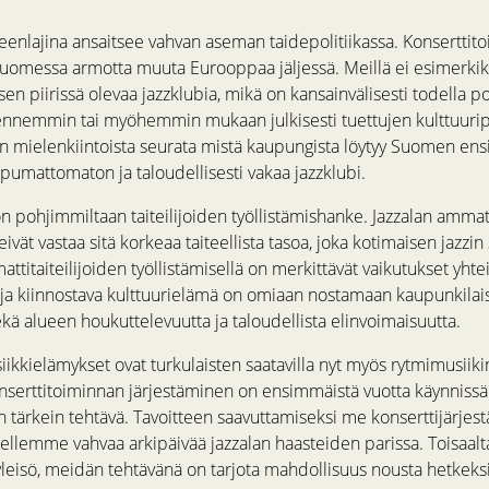
teenlajina ansaitsee vahvan aseman taidepolitiikassa. Konserttit
omessa armotta muuta Eurooppaa jäljessä. Meillä ei esimerkiks
en piirissä olevaa jazzklubia, mikä on kansainvälisesti todella po
 ennemmin tai myöhemmin mukaan julkisesti tuettujen kulttuurip
n mielenkiintoista seurata mistä kaupungista löytyy Suomen e
iippumattomaton ja taloudellisesti vakaa jazzklubi.
on pohjimmiltaan taiteilijoiden työllistämishanke. Jazzalan ammat
eivät vastaa sitä korkeaa taiteellista tasoa, joka kotimaisen jazzin
ttitaiteilijoiden työllistämisellä on merkittävät vaikutukset yhte
ja kiinnostava kulttuurielämä on omiaan nostamaan kaupunkilai
kä alueen houkuttelevuutta ja taloudellista elinvoimaisuutta.
kkielämykset ovat turkulaisten saatavilla nyt myös rytmimusiikin
nserttitoiminnan järjestäminen on ensimmäistä vuotta käynnissä 
 tärkein tehtävä. Tavoitteen saavuttamiseksi me konserttijärjes
ellemme vahvaa arkipäivää jazzalan haasteiden parissa. Toisaalt
yleisö, meidän tehtävänä on tarjota mahdollisuus nousta hetkeks