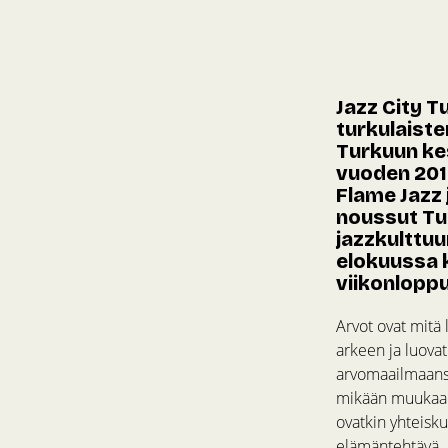
Jazz City 
turkulaiste
Turkuun kes
vuoden 201
Flame Jazz 
noussut Tu
jazzkulttuu
elokuussa k
viikonlopp
Arvot ovat mitä
arkeen ja luova
arvomaailmaansa,
mikään muukaan. 
ovatkin yhteisku
elämäntehtävä.