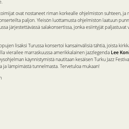
e.
-toimijat ovat nostaneet riman korkealle ohjelmiston suhteen, ja m
konserteilta paljon. Yleisön luottamusta ohjelmiston laatuun pun
ssa järjestettävässä salakonsertissa, jonka esiintyjät paljastuvat v
pujen lisäksi Turussa konsertoi kansainvälisiä tähtiä, joista kir
lla vierailee marraskuussa amerikkalainen jazzlegenda
Lee Kon
ysohjelman käynnistymistä nautitaan kesäisen Turku Jazz Festiva
ta ja lämpimästä tunnelmasta. Tervetuloa mukaan!
n