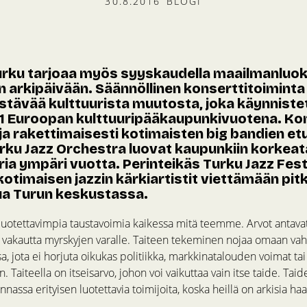
30.8.2016
BLOGI
Turku tarjoaa myös syyskaudella maailmanluok
n arkipäivään. Säännöllinen konserttitoimint
tävää kulttuurista muutosta, joka käynnistett
1 Euroopan kulttuuripääkaupunkivuotena. Kon
ja rakettimaisesti kotimaisten big bandien etu
rku Jazz Orchestra luovat kaupunkiin korkeat
ria ympäri vuotta. Perinteikäs Turku Jazz Fest
otimaisen jazzin kärkiartistit viettämään pit
ua Turun keskustassa.
 luotettavimpia taustavoimia kaikessa mitä teemme. Arvot antava
t vakautta myrskyjen varalle. Taiteen tekeminen nojaa omaan va
 jota ei horjuta oikukas politiikka, markkinatalouden voimat tai
Taiteella on itseisarvo, johon voi vaikuttaa vain itse taide. Tai
nnassa erityisen luotettavia toimijoita, koska heillä on arkisia h