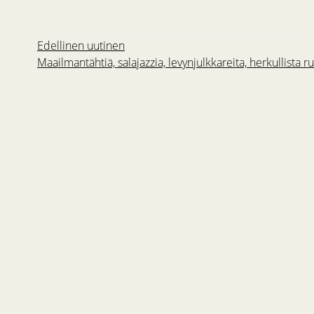
Edellinen uutinen
Maailmantähtiä, salajazzia, levynjulkkareita, herkullista r