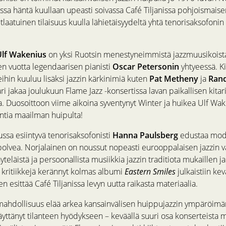
ssa häntä kuullaan upeasti soivassa Café Tiljanissa pohjoismaise
utlaatuinen tilaisuus kuulla lähietäisyydeltä yhtä tenorisaksofonin
Ulf Wakenius
on yksi Ruotsin menestyneimmistä jazzmuusikoista
 vuotta legendaarisen pianisti
Oscar Petersonin
yhtyeessä. Ki
hin kuuluu lisäksi jazzin kärkinimiä kuten
Pat Metheny
ja
Rand
i jakaa joulukuun Flame Jazz -konsertissa lavan paikallisen kitar
. Duosoittoon viime aikoina syventynyt Winter ja huikea Ulf Wake
ntia maailman huipulta!
ssa esiintyvä tenorisaksofonisti
Hanna Paulsberg
edustaa mode
lvea. Norjalainen on noussut nopeasti eurooppalaisen jazzin v
yteläistä ja persoonallista musiikkia jazzin traditiota mukaillen ja
a kritiikkejä kerännyt kolmas albumi
Eastern Smiles
julkaistiin ke
 esittää Café Tiljanissa levyn uutta raikasta materiaalia.
mahdollisuus elää arkea kansainvälisen huippujazzin ympäröimän
äyttänyt tilanteen hyödykseen – keväällä suuri osa konserteista 