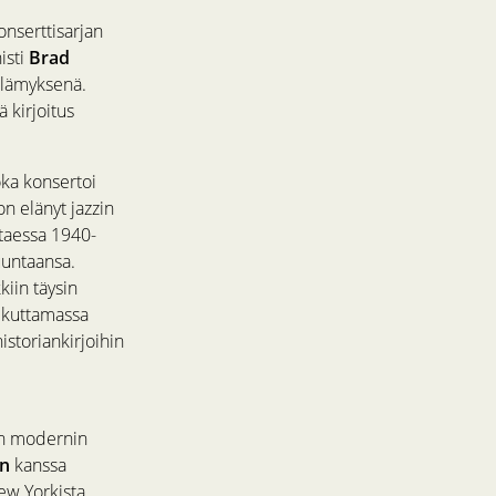
nserttisarjan
isti
Brad
elämyksenä.
 kirjoitus
joka konsertoi
on elänyt jazzin
taessa 1940-
uuntaansa.
kiin täysin
aikuttamassa
historiankirjoihin
in modernin
in
kanssa
New Yorkista