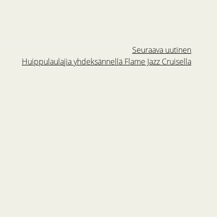
Seuraava uutinen
Huippulaulajia yhdeksännellä Flame Jazz Cruisella