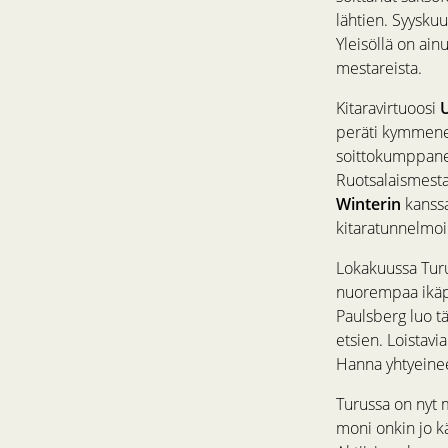
lähtien. Syyskuu
Yleisöllä on ain
mestareista.
Kitaravirtuoosi
peräti kymmenen
soittokumppanei
Ruotsalaismestar
Winterin
kanssa
kitaratunnelmoi
Lokakuussa Turu
nuorempaa ikäpo
Paulsberg luo tä
etsien. Loistavi
Hanna yhtyeineen
Turussa on nyt 
moni onkin jo k