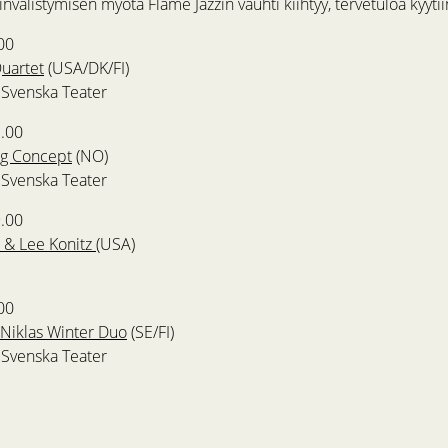
invälistymisen myötä Flame Jazzin vauhti kiihtyy, tervetuloa kyytii
00
Quartet
(USA/DK/FI)
o Svenska Teater
2.00
g Concept
(NO)
o Svenska Teater
9.00
o & Lee Konitz
(USA)
00
 Niklas Winter Duo
(SE/FI)
o Svenska Teater