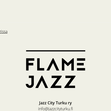
zissa
Jazz City Turku ry
info@jazzcityturku.fi