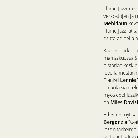
Flame Jazzin ke
verkostojen ja 
Mehldaun
kevä
Flame Jazz jatka
esittelee neljä 
Kauden kirkkaim
marraskuussa Si
historian keski
luvulla mustan 
Pianisti
Lennie 
omanlaisia melod
myös cool jazziks
on
Miles Davis
Edesmennyt sak
Bergonzia
”vaa
jazzin tärkeimpi
soittanut saksof