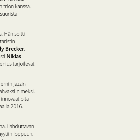
n trion kanssa.
 suurista
. Hän soitti
taristin
y Brecker
.
isti
Niklas
nius tarjoilevat
rnin jazzin
ahvaksi nimeksi.
 innovaatioita
väällä 2016.
ä. Ilahduttavan
myytiin loppuun.