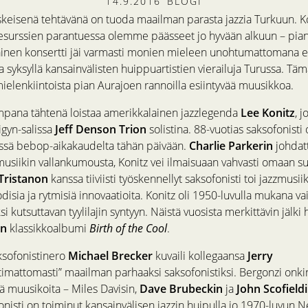
14.9.2016
BLOGI
skeisenä tehtävänä on tuoda maailman parasta jazzia Turkuun. Ko
resurssien parantuessa olemme päässeet jo hyvään alkuun – pian
inen konsertti jäi varmasti monien mieleen unohtumattomana 
a syksyllä kansainvälisten huippuartistien vierailuja Turussa. Tämä
mielenkiintoista pian Aurajoen rannoilla esiintyvää muusikkoa.
pana tähtenä loistaa amerikkalainen jazzlegenda
Lee Konitz
, 
gyn-salissa
Jeff Denson Trion
solistina. 88-vuotias saksofonisti 
össä bebop-aikakaudelta tähän päivään.
Charlie Parkerin
johdat
musiikin vallankumousta, Konitz vei ilmaisuaan vahvasti omaan s
Tristanon
kanssa tiiviisti työskennellyt saksofonisti toi jazzmusiik
isia ja rytmisiä innovaatioita. Konitz oli 1950-luvulla mukana v
i kutsuttavan tyylilajin syntyyn. Näistä vuosista merkittävin jälki 
in
klassikkoalbumi
Birth of the Cool
.
sofonistinero
Michael Brecker
kuvaili kollegaansa
Jerry
timattomasti” maailman parhaaksi saksofonistiksi. Bergonzi onk
ä muusikoita – Miles Davisin,
Dave Brubeckin
ja
John Scofield
onisti on toiminut kansainvälisen jazzin huipulla jo 1970-luvun 