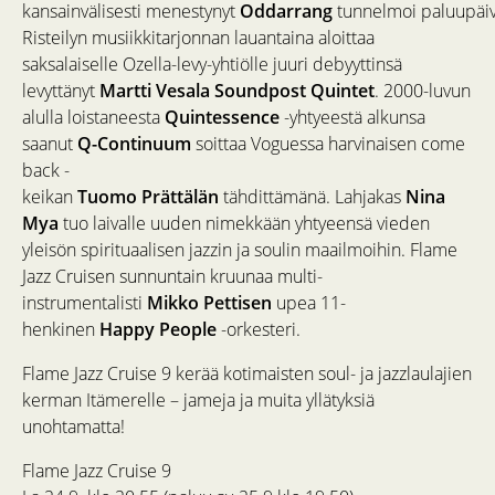
kansainvälisesti menestynyt
Oddarrang
tunnelmoi paluupäiv
Risteilyn musiikkitarjonnan lauantaina aloittaa
saksalaiselle Ozella-levy-yhtiölle juuri debyyttinsä
levyttänyt
Martti Vesala Soundpost Quintet
. 2000-luvun
alulla loistaneesta
Quintessence
-yhtyeestä alkunsa
saanut
Q-Continuum
soittaa Voguessa harvinaisen come
back -
keikan
Tuomo Prättälän
tähdittämänä. Lahjakas
Nina
Mya
tuo laivalle uuden nimekkään yhtyeensä vieden
yleisön spirituaalisen jazzin ja soulin maailmoihin. Flame
Jazz Cruisen sunnuntain kruunaa multi-
instrumentalisti
Mikko Pettisen
upea 11-
henkinen
Happy People
-orkesteri.
Flame Jazz Cruise 9 kerää kotimaisten soul- ja jazzlaulajien
kerman Itämerelle – jameja ja muita yllätyksiä
unohtamatta!
Flame Jazz Cruise 9