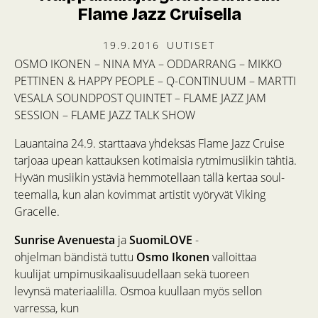
Flame Jazz Cruisella
19.9.2016
UUTISET
OSMO IKONEN – NINA MYA – ODDARRANG – MIKKO
PETTINEN & HAPPY PEOPLE – Q-CONTINUUM – MARTTI
VESALA SOUNDPOST QUINTET – FLAME JAZZ JAM
SESSION – FLAME JAZZ TALK SHOW
Lauantaina 24.9. starttaava yhdeksäs Flame Jazz Cruise
tarjoaa upean kattauksen kotimaisia rytmimusiikin tähtiä.
Hyvän musiikin ystäviä hemmotellaan tällä kertaa soul-
teemalla, kun alan kovimmat artistit vyöryvät Viking
Gracelle.
Sunrise Avenuesta
ja
SuomiLOVE
-
ohjelman bändistä tuttu
Osmo Ikonen
valloittaa
kuulijat umpimusikaalisuudellaan sekä tuoreen
levynsä materiaalilla. Osmoa kuullaan myös sellon
varressa, kun