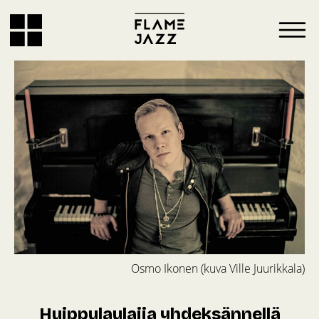
Osmo Ikonen (kuva Ville Juurikkala)
Huippulaulajia yhdeksännellä