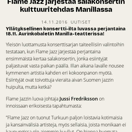
Flame Jazz järjestää salakonsertin
kulttuuritehdas Manillassa
14.11.2016
UUTISET
Yllätyksellinen konsertti-ilta luvassa perjantaina
18.11. Aurinkobaletin Manilla-teatterissa!
Yleisön luottamusta konserttisarjan taiteellisiin valintoihin
testataan, kun Flame Jazz järjestää perjantaina
ensimmäistä kertaa salakonsertin, jonka esiintyjät
paljastuvat vasta paikan päällä. Illan aikana lavalle nousee
kymmenen artistia kahden eri kokoonpanon myötä.
Esiintyjät ovat toivottuja vieraita aivan Suomen jazzin
huipulta, mutta ketkä?
Flame Jazzin luova johtaja
Jussi Fredriksson
on
innoissaan erikoisesta tapahtumasta:
”Flame Jazz on tuonut Turkuun paljon loistavia kotimaisia
ja kansainvälisiä artisteja, myös sellaisia, joista monikaan ei
kaupungissa ole aiemmin kuullut. On hienoa huomata,