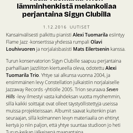
lämminhenkistä melankoliaa
perjantaina Sigyn Clubilla
1.12.2016
UUTISET
Kansainvälisesti palkittu pianisti
Alexi Tuomarila
esiintyy
Flame Jazz -konsertissa yhdessä rumpali
Olavi
Louhivuoren
ja norjalaisbasisti
Mats Eilertsenin
kanssa.
Turun konservatorion Sigyn Clubille saapuu perjantaina
parhaillaan Jazzliiton kiertueella oleva, odotettu
Alexi
Tuomarila Trio
. Yhtye sai alkunsa vuonna 2004, ja
ensimmäinen levy Constellation julkaistiin norjalaiselle
Jazzaway Records -yhtiölle 2005. Trion seuraava
Seven
Hills
-levy ilmestyi vasta kahdeksan vuotta myöhemmin,
sillä kaikki soittajat ovat olleet täystyöllistettyjä useissa
muissa projekteissaan. Albumit saavat kuitenkin pian
seuraajan, sillä kolmannen levyn materiaalia on ehtinyt
kertyä jo niin paljon, että yhtye suuntaa studioon jo heti
Turun-keikan jälkeisenä maanantaina.