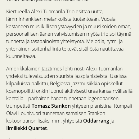
Kiertueella Alexi Tuomarila Trio esittää uutta,
lämminhenkisen melankolista tuotantoaan. Vuosia
kestäneen musiikillisen ystävyyden ja muusikoiden oman,
persoonallisen äänen vahvistumisen myötä trio soi täynnä
tunnetta ja tasapainoista yhteistyötä. Melodia, rytmi ja
yhtenäinen soitonhallinta tekevät sisällöstä nautittavaa
kuunneltavaa.
Amerikkalainen Jazztimes-lehti nosti Alexi Tuomarilan
yhdeksi tulevaisuuden suurista jazzpianisteista. Useissa
kilpailuissa palkittu, Belgiassa jazzmusiikkia opiskellut
kosmopoliitti onkin luonut aktiivisesti uraa kansainvälisellä
kentällä – parhaiten hänet tunnetaan legendaarisen
trumpetisti
Tomasz Stankon
yhtyeen pianistina. Rumpali
Olavi Louhivuori tunnetaan samaisen Stankon
kokoonpanon lisäksi mm. yhtyeistä
Oddarrang
ja
Ilmiliekki Quartet
.