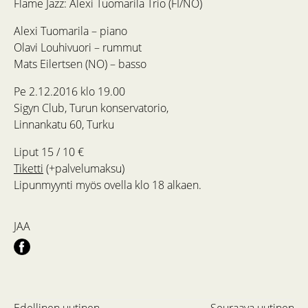
Flame Jazz: Alexi Tuomarila Trio (FI/NO)
Alexi Tuomarila – piano
Olavi Louhivuori – rummut
Mats Eilertsen (NO) – basso
Pe 2.12.2016 klo 19.00
Sigyn Club, Turun konservatorio,
Linnankatu 60, Turku
Liput 15 / 10 €
Tiketti
(+palvelumaksu)
Lipunmyynti myös ovella klo 18 alkaen.
JAA
Edellinen uutinen
Seuraava uutinen