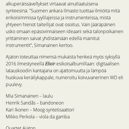
alkuperäissävellykset virtaavat ainutlaatuisena
synteesinä. ”Suomen ankara ilmasto tuottaa ilmiöitä mitä
erikoisimmissa tyylilajeissa ja instrumenteissa, mistä
yhtyeen hienot taiteilijat ovat osoitus. Vain jääräpäinen
usko omaan epäsovinnaiseen ideaani sekä talonpoikainen
yrittäminen saivat yhdistämään edellä mainitut
instrumentit”, Simanainen kertoo.
Ajaton toteuttaa nimensä mukaista henkeä myös syksyllä
2016 ilmestyneellä
Elixir
-esikoisalbumillaan: digitaalisen
latauskoodin kantajana on ajattomuutta ja lämpöä
huokuva keräilykappale, numeroitu koivuvanerinen WD eli
puulevy.
Mia Simanainen – laulu
Henrik Sandås – bandoneon
Kari Ikonen – Moog-syntetisaattori
Mikko Perkola – viola da gamba
Quartet Ajaton