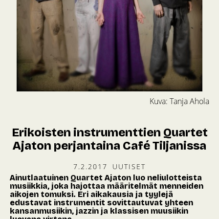
Kuva: Tanja Ahola
Erikoisten instrumenttien Quartet
Ajaton perjantaina Café Tiljanissa
7.2.2017
UUTISET
Ainutlaatuinen Quartet Ajaton luo neliulotteista
musiikkia, joka hajottaa määritelmät menneiden
aikojen tomuksi. Eri aikakausia ja tyylejä
edustavat instrumentit sovittautuvat yhteen
kansanmusiikin, jazzin ja klassisen muusiikin