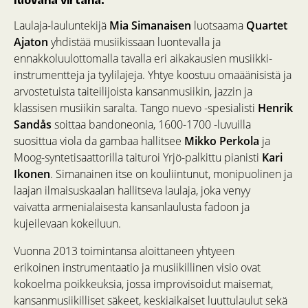
luovana virtana.
Laulaja-lauluntekijä
Mia Simanaisen
luotsaama
Quartet
Ajaton
yhdistää musiikissaan luontevalla ja
ennakkoluulottomalla tavalla eri aikakausien musiikki-
instrumentteja ja tyylilajeja. Yhtye koostuu omaäänisistä ja
arvostetuista taiteilijoista kansanmusiikin, jazzin ja
klassisen musiikin saralta. Tango nuevo -spesialisti
Henrik
Sandås
soittaa bandoneonia, 1600-1700 -luvuilla
suosittua viola da gambaa hallitsee
Mikko Perkola
ja
Moog-syntetisaattorilla taituroi Yrjö-palkittu pianisti
Kari
Ikonen
. Simanainen itse on kouliintunut, monipuolinen ja
laajan ilmaisuskaalan hallitseva laulaja, joka venyy
vaivatta armenialaisesta kansanlaulusta fadoon ja
kujeilevaan kokeiluun.
Vuonna 2013 toimintansa aloittaneen yhtyeen
erikoinen instrumentaatio ja musiikillinen visio ovat
kokoelma poikkeuksia, jossa improvisoidut maisemat,
kansanmusiikilliset säkeet, keskiaikaiset luuttulaulut sekä