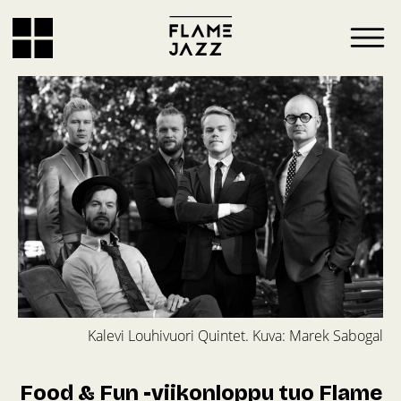
Kalevi Louhivuori Quintet. Kuva: Marek Sabogal
Food & Fun -viikonloppu tuo Flame