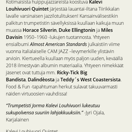
Kotimaisista huippujazzareista koostuva
Kalevi
Louhivuori Quintet
järjestää lauantai-iltana Tiirikkalan
lavalle varsinaisen jazzilotulituksen! Kansainvälisestikin
palkitun trumpetistin sävellyksissä kuullaan kaikuja muun
muassa
Horace Silverin
,
Duke Ellingtonin
ja
Miles
Davisin
1950–1960 -lukujen tuotannosta. Yhtyeen
ensialbumi
Almost American Standards
julkaistiin viime
vuonna italialaiselle CAM JAZZ –levymerkille ylistävin
arvioin. Kiertueella kuullaan myös paljon uuden, keväällä
2018 ilmestyvän albumin materiaalia. Yhtyeen nimekkäät
jäsenet ovat tuttuja mm.
Ricky-Tick Big
Bandista
,
Dalindèosta
ja
Teddy´s West Coastersista
.
Food & Fun -tapahtuman herkut sulavat takuuvarmasti
näiden virtuoosien vauhdissa!
“Trumpetisti Jorma Kalevi Louhivuori lukeutuu
sukupolvensa suuriin lahjakkuuksiin.”
-Jyri Ojala,
Karjalainen
Kalevi Louhivuori Quintet