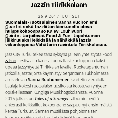
Jazzin Tiirikkalaan
26.9.2017
UUTISET
Suomalais-ruotsalainen
Sanna Ruohoniemi
Quartet
sekä Jazzliiton kiertueella oleva
huippukokoonpano
Kalevi Louhivuori
Quintet
tarjoilevat Food & Fun -tapahtuman
jälkiruuaksi leikkisää ja sähäkkää jazzia
viikonloppuna Vähätorin ravintola Tiirikkalassa.
Jazz City Turku tekee tänä syksynä jälleen yhteistyötä
Food
& Fun
-festivaalin kanssa tuomalla viikonloppuna kaksi
upeaa jazzyhtyettä Tiirikkalan lavalle. Ruokatapahtuman
jatkoilla jazztarjonta käynnistyy perjantaina Tukholmassa
asustelevan
Sanna Ruohoniemen
kvartetin vierailulla.
Laulaja kokosi ruotsalaismuusikoista koostuvan yhtyeen
opiskellessaan Kungliga Musikhögskolanissa. Vuonna
2016 julkaistun
Tales of a Stranger
-albumin myötä
ahkerasti keikkaillut kokoonpano saapuu nyt ensimmäistä
kertaa Turkuun. Sannan musiikissa pohjoismaisen
kansanmusiikin vaikutteet yhdistyvät luontevasti