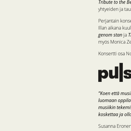
Tribute to the B
yhtyeiden ja ta
Perjantain konse
Illan aikana kuu
genom stan
ja
T
myös Monica Ze
Konsertti osa N
”Koen että musii
luomaan oppilaa
musiikin tekemis
koskettaa ja oll
Susanna Eronen 