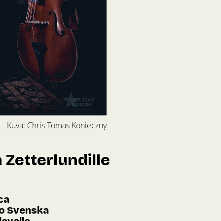
Kuva: Chris Tomas Konieczny
 Zetterlundille
ca
bo Svenska
lavalle