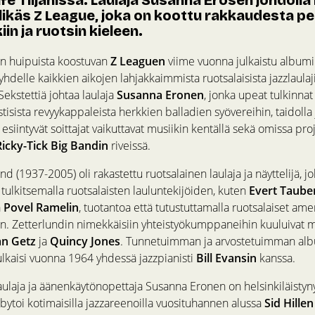
ikäs Z League, joka on koottu rakkaudesta pe
in ja ruotsin kieleen.
in huipuista koostuvan
Z Leaguen
viime vuonna julkaistu album
hdelle kaikkien aikojen lahjakkaimmista ruotsalaisista jazzlaulaj
 Sekstettiä johtaa laulaja
Susanna Eronen
, jonka upeat tulkinnat
tisista revyykappaleista herkkien balladien syövereihin, taidolla ja
iintyvät soittajat vaikuttavat musiikin kentällä sekä omissa pro
Ricky-Tick Big Bandin
riveissä.
d (1937-2005) oli rakastettu ruotsalainen laulaja ja näyttelijä, jok
tulkitsemalla ruotsalaisten lauluntekijöiden, kuten
Evert Taube
a
Povel Ramelin
, tuotantoa että tutustuttamalla ruotsalaiset ame
n. Zetterlundin nimekkäisiin yhteistyökumppaneihin kuuluivat
an Getz
ja
Quincy Jones
. Tunnetuimman ja arvostetuimman al
lkaisi vuonna 1964 yhdessä jazzpianisti
Bill Evansin
kanssa.
ulaja ja äänenkäytönopettaja Susanna Eronen on helsinkiläisty
bytoi kotimaisilla jazzareenoilla vuosituhannen alussa
Sid Hillen