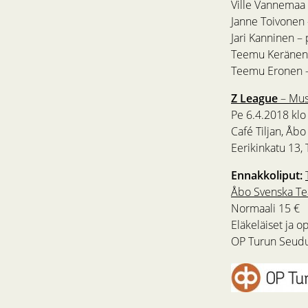
Ville Vannemaa 
Janne Toivonen 
Jari Kanninen –
Teemu Keränen 
Teemu Eronen 
Z League
– Mus
Pe 6.4.2018 klo 
Café Tiljan, Åb
Eerikinkatu 13,
Ennakkoliput:
Åbo Svenska Tea
Normaali 15 €
Eläkeläiset ja op
OP Turun Seudun