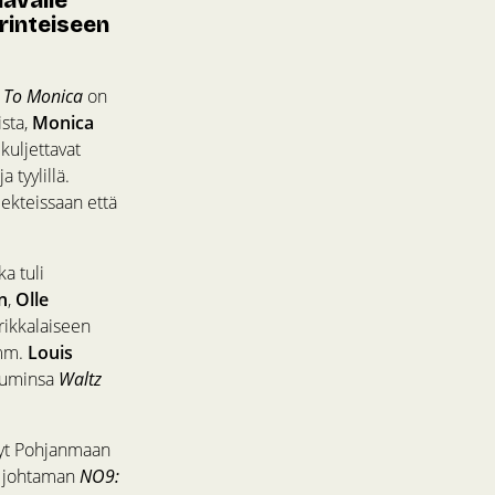
rinteiseen
i
To Monica
on
ista,
Monica
 kuljettavat
 tyylillä.
jekteissaan että
a tuli
n
,
Olle
rikkalaiseen
 mm.
Louis
buminsa
Waltz
nyt Pohjanmaan
johtaman
NO9: