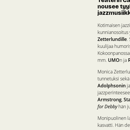
nousee tyyl
jazzmusiikki
Kotimaisen jazz
kunnianosoitus y
Zetterlundille
.
kuulijaa humoris
Kokoonpanossa es
mm.
UMO
n ja
Monica Zetterlun
tunnetuksi sekä 
Adolphsonin
j
jazzperinteesee
Armstrong
,
St
for Debby
hän ju
Monipuolinen la
kasvatti. Hän de