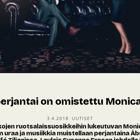
erjantai on omistettu Monica
3.4.2018
UUTISET
kojen ruotsalaissuosikkeihin lukeutuvan Moni
n uraa ja musiikkia muistellaan perjantaina Å
fé Tiljanissa. Laulaja Susanna Erosen johdolla 