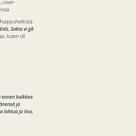
, cover-
issä.
 huippuhetkistä.
Vals
,
Sakta vi gå
s; kuten oli
in ennen kaikkea
äänensä ja
 lohtua ja iloa,