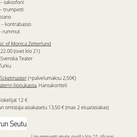
– saksofoni
– trumpetti
 piano
– kontrabasso
– rummut
ic of Monica Zetterlund
22.00 (ovet klo 21)
o Svenska Teater
 Turku
Ticketmaster
(+palvelumaksu 2,50€)
terin lippukassa
, Hansakortteli
iskelijat 12 €
 omistaja-asiakasetu 13,50 € (max 2 etua/asiakas)
Lipunmyynti myös ovella klo 21 alkaen.