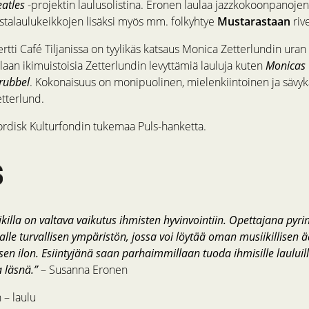
eatles
-projektin laulusolistina. Eronen laulaa jazzkokoonpanojen
ustalaulukeikkojen lisäksi myös mm. folkyhtye
Mustarastaan
rive
rtti Café Tiljanissa on tyylikäs katsaus Monica Zetterlundin uran
llaan ikimuistoisia Zetterlundin levyttämiä lauluja kuten
Monicas 
rubbel
. Kokonaisuus on monipuolinen, mielenkiintoinen ja sävykä
tterlund.
ordisk Kulturfondin tukemaa Puls-hanketta.
killa on valtava vaikutus ihmisten hyvinvointiin. Opettajana pyr
lle turvallisen ympäristön, jossa voi löytää oman musiikillisen 
en ilon. Esiintyjänä saan parhaimmillaan tuoda ihmisille lauluilla
a läsnä.”
– Susanna Eronen
– laulu