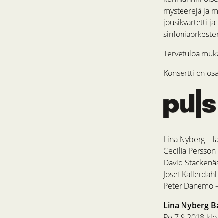
mysteerejä ja m
jousikvartetti j
sinfoniaorkester
Tervetuloa muka
Konsertti on os
Lina Nyberg – l
Cecilia Persson
David Stackenäs
Josef Kallerdahl
Peter Danemo 
Lina Nyberg B
Pe 7.9.2018 klo 