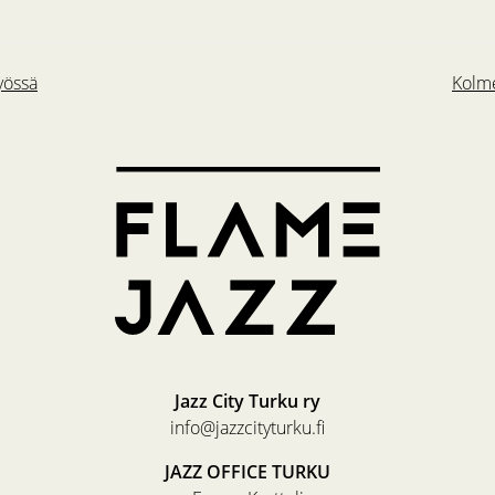
yössä
Kolme
Jazz City Turku ry
info@jazzcityturku.fi
JAZZ OFFICE TURKU