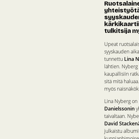
Ruotsalain
yhteistyötä
syyskauden
kärkikaarti
tulkitsija 
Upeat ruotsalais
syyskauden aik
tunnettu
Lina 
lähtien. Nyberg 
kaupallisiin ratk
sitä mitä haluaa
myös naisnäkök
Lina Nyberg on e
Danielssonin
y
taivaltaan. Nybe
David Stacken
julkaistu album
kunnianhimoisen 