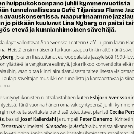
en huippukokoonpano juhlii kymmenvuotista
än tunnelmallisessa Café Tiljanissa Flame Jaz
 avauskonsertissa. Naapurimaamme jazzlaul
in jo pitkään kuulunut Lina Nyberg on paitsi ta
myös etevä ja kunnianhimoinen säveltäjä.
laulajat valloittavat Åbo Svenska Teaterin Café Tiljanin lavan Fla
ana. Heistä ensimmäisenä Turkuun saapuu tinkimättömänä sävel
Nyberg
, joka on ihastuttanut eurooppalaista jazzyleisöä 1990-luv
on yllättävä ja vangitseva esiintyjä, joka rikkoo konventioita eik
aisuihin, vaan pitää kiinni ainutlaatuisesta taiteellisesta visiostaa
. Laulaja-säveltäjän musiikki on runollista ja kantaaottavaa ja sii
ulma.
siintynyt ikonisten ruotsalaistähtien kuten
Esbjörn Svenssoni
htyeissä. Tänä vuonna hänen oma vakioyhtyeensä juhlii kymmenv
rgin rohkeita sovituksia bändissä toteuttavat pianisti
Cecilia Pe
äs
, basisti
Josef Kallerdahl
ja rumpali
Peter Danemo
. Kvinteti
i
Terrestrial
viimeisteli
Sirenades-
ja
Aerials
-albumeista alkaneen
levytrilogian, jonka aiheina on käsitelty ihmisyyttä, maailmaa, 