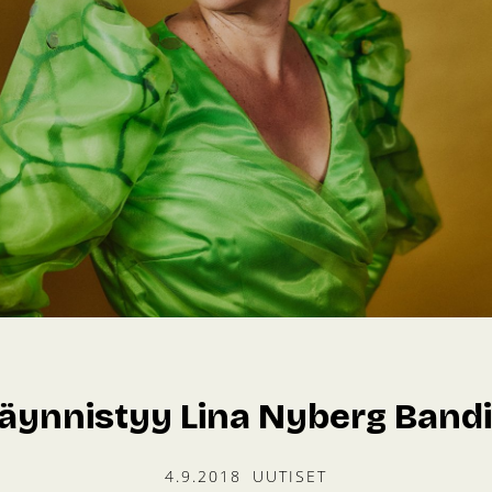
äynnistyy Lina Nyberg Bandin
4.9.2018
UUTISET