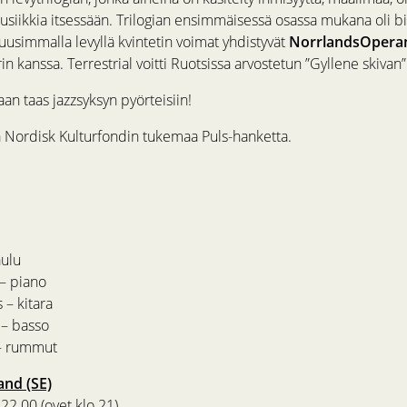
usiikkia itsessään. Trilogian ensimmäisessä osassa mukana oli bi
a uusimmalla levyllä kvintetin voimat yhdistyvät
NorrlandsOpera
in kanssa. Terrestrial voitti Ruotsissa arvostetun ”Gyllene skivan
an taas jazzsyksyn pyörteisiin!
a Nordisk Kulturfondin tukemaa Puls-hanketta.
aulu
 – piano
 – kitara
 – basso
– rummut
and (SE)
22.00 (ovet klo 21)