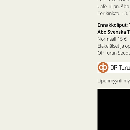
Café Tiljan, Åb
Eerikinkatu 13,
Ennakkoliput:
Åbo Svenska T
Normaali 15 €
Eläkeläiset ja op
OP Turun Seudun
Lipunmyynti myö