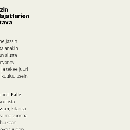
zin
ajattarien
itava
me Jazzin
täjänäkin
un alusta
ä myönny
n ja tekee juuri
nä kuuluu usein
n
and
Palle
uotista
rsson
, kitaristi
n viime vuonna
 huikean
olevaisuuden