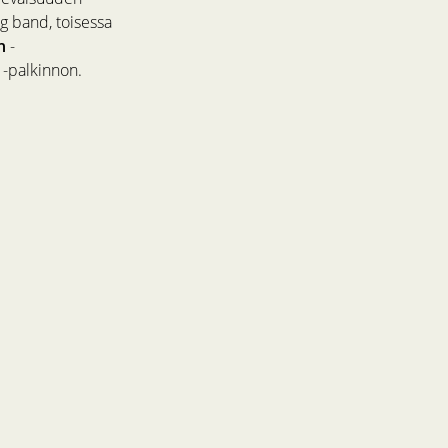
g band, toisessa
n
-
” -palkinnon.