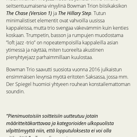
seitsentuumaisena vinyylinä Bowman Trion biisikaksikon
The Chase (Version 1)
ja
The Hillary Step
. Tutun
minimalistiset elementit ovat vahvoilla uusissa
kappaleissa, mutta trio svengaa väkevämmin kuin kenties
koskaan. Trumpetin, basson ja rumpujen muodostama
”loft jazz -trio” on nopeatempoisilla kappaleilla asian
ytimessä ja näyttää, miten tuoreelta akustinen
pienyhtyejazz parhaimmillaan kuulostaa.
Bowman Trio saavutti suosiota vuonna 2016 julkaistun
ensimmäisen levynsä myötä eritoten Saksassa, jossa mm.
Der Spiegel huomioi yhtyeen rouhean konstailemattoman
soundin.
“Pienimuotoisiin soitteisiin uutteutuu jotain
määritteitäkarttavaa ja kategorioiden ulkopuolista
vilpittömyyttä niin, että lopputuloksesta ei voi olla