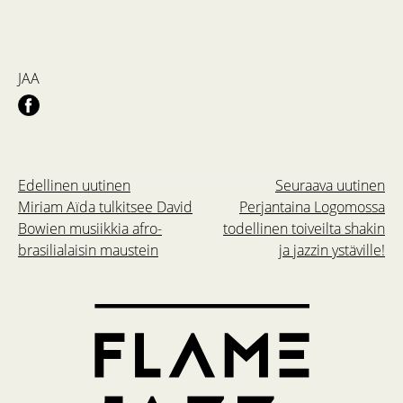
JAA
Edellinen uutinen
Seuraava uutinen
Miriam Aïda tulkitsee David
Perjantaina Logomossa
Bowien musiikkia afro-
todellinen toiveilta shakin
brasilialaisin maustein
ja jazzin ystäville!