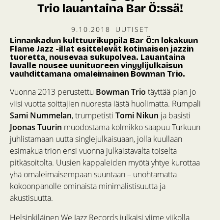
Trio lauantaina Bar Ö:ssä!
9.10.2018
UUTISET
Linnankadun kulttuurikuppila Bar Ö:n lokakuun
Flame Jazz -illat esittelevät kotimaisen jazzin
tuoretta, nousevaa sukupolvea. Lauantaina
lavalle nousee uunituoreen vinyylijulkaisun
vauhdittamana omaleimainen Bowman Trio.
Vuonna 2013 perustettu
Bowman Trio
täyttää pian jo
viisi vuotta soittajien nuoresta iästä huolimatta. Rumpali
Sami Nummelan
, trumpetisti
Tomi Nikun
ja basisti
Joonas Tuurin
muodostama kolmikko saapuu Turkuun
juhlistamaan uutta singlejulkaisuaan, jolla kuullaan
esimakua trion ensi vuonna julkaistavalta toiselta
pitkäsoitolta. Uusien kappaleiden myötä yhtye kurottaa
yhä omaleimaisempaan suuntaan – unohtamatta
kokoonpanolle ominaista minimalistisuutta ja
akustisuutta.
Helsinkiläinen We Jazz Records julkaisi viime viikolla