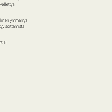
vellettyä
illinen ymmärrys
yy soittamista
tiä!