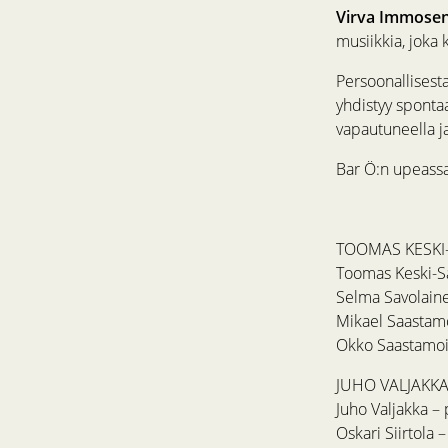
Virva Immose
musiikkia, joka 
Persoonallisesta
yhdistyy spontaa
vapautuneella ja
Bar Ö:n upeassa
TOOMAS KESKI
Toomas Keski-Sä
Selma Savolainen
Mikael Saastam
Okko Saastamo
JUHO VALJAKKA
Juho Valjakka –
Oskari Siirtola 