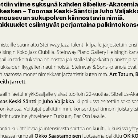
ettiin viime syksynä kahden Sibelius-Akatemi
 kesken – Toomas Keski-Säntti ja Juho Valjakk
ousevan sukupolven kiinnostavia nimiä.
jakkuudet esiintyvät perjantaina palkintokons
nisteille suunnattu Steinway Jazz Talent -kilpailu järjestettiin e
lsingin Koko Jazz Clubilla. Steinway Piano Gallery Helsingin kan
pailun tarkoituksena on nostaa jalustalle lahjakkaita pianisteja se
dukkaiden flyygelien nautinnoista. Steinway & Sons -pianoja ovat 
 saatossa monet nimekkäät jazzartistit kuten mm.
Art Tatum
,
B
eith Jarrett
.
aalin jaetulle ykkössijalle ylsivät tuolloin 22-vuotiaat Sibelius-A
as Keski-Säntti
ja
Juho Valjakka
. Kilpailussa esitettiin sekä s
ion kanssa. Voittajat palkittiin mm. konserttipalkinnoin, joista yks
tit tuoreine yhtyeineen Turkuun, Bar Ö:n lavalle.
tin kuuntelevaa ja intensiivistä soittoa on kuultu lukuisissa yhty
muassa rumpali
Okko Saastamoisen
luotsaama palkittu
OK:K