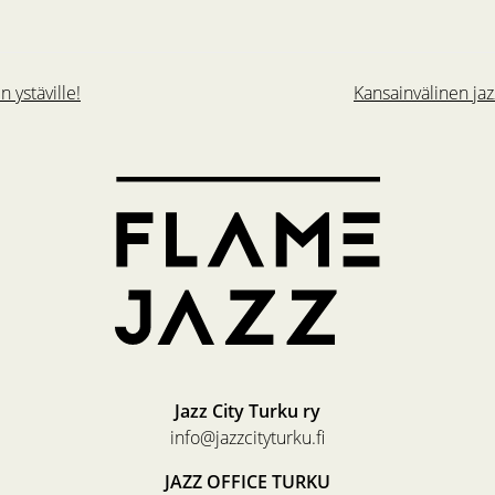
 ystäville!
Kansainvälinen jaz
Jazz City Turku ry
info@jazzcityturku.fi
JAZZ OFFICE TURKU