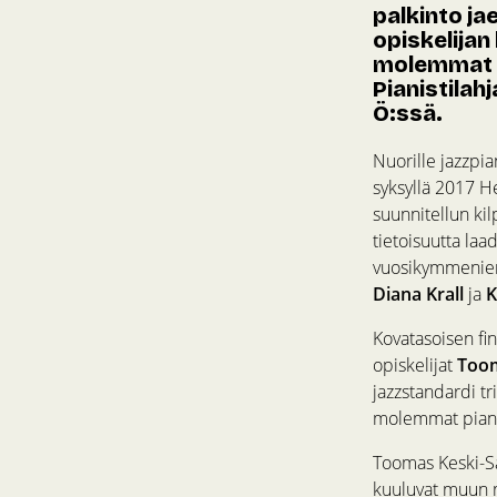
palkinto ja
opiskelijan
molemmat n
Pianistilah
Ö:ssä.
Nuorille jazzpia
syksyllä 2017 He
suunnitellun kil
tietoisuutta laa
vuosikymmenien
Diana Krall
ja
K
Kovatasoisen fin
opiskelijat
Toom
jazzstandardi tr
molemmat pianis
Toomas Keski-Sän
kuuluvat muun 