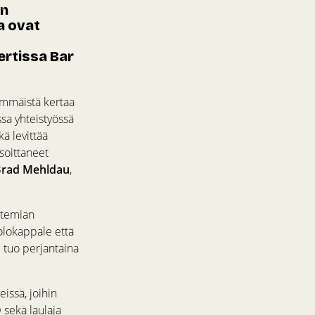
an
a ovat
ertissa Bar
nsimmäistä kertaa
ssa yhteistyössä
kä levittää
soittaneet
rad Mehldau
,
katemian
oolokappale että
i tuo perjantaina
eissä, joihin
O
sekä laulaja