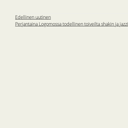
Edellinen uutinen
Perjantaina Logomossa todellinen toiveilta shakin ja jazzin