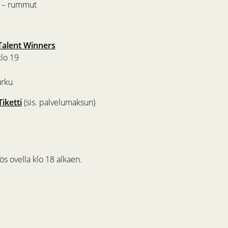
n – rummut
Talent Winners
lo 19
urku
Tiketti
(sis. palvelumaksun)
s ovella klo 18 alkaen.