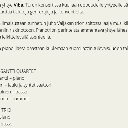
n
yhtye
Viba
. Turun konsertissa kuullaan upouudelle yhtyeelle sä
karttaa tiukkoja genrerajoja ja konventioita.
 ilmaisustaan tunnetun Juho Valjakan trion soitossa laaja musiik
niin riskinottoon. Pianotrion perinteistä ammentava yhtye lähest
 leikittelevällä asenteella.
 pianoillassa päästään kuulemaan suomijazzin tulevaisuuden täh
-SÄNTTI QUARTET
ntti – piano
 – laulu ja syntetisaattori
oinen – basso
inen – rummut
 TRIO
 piano
– basso