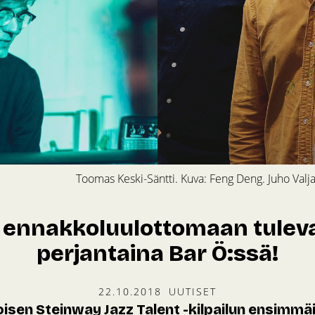
Toomas Keski-Säntti. Kuva: Feng Deng. Juho Valja
 ennakkoluulottomaan tulev
perjantaina Bar Ö:ssä!
22.10.2018
UUTISET
isen Steinway Jazz Talent -kilpailun ensimmä