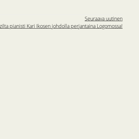
Seuraava uutinen
zilta pianisti Kari Ikosen johdolla perjantaina Logomossa!