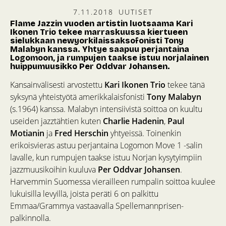
7.11.2018
UUTISET
Flame Jazzin vuoden artistin luotsaama Kari
Ikonen Trio tekee marraskuussa kiertueen
sielukkaan newyorkilaissaksofonisti Tony
Malabyn kanssa. Yhtye saapuu perjantaina
Logomoon, ja rumpujen taakse istuu norjalainen
huippumuusikko Per Oddvar Johansen.
Kansainvälisesti arvostettu
Kari Ikonen Trio
tekee tänä
syksynä yhteistyötä amerikkalaisfonisti
Tony Malabyn
(s.1964) kanssa. Malabyn intensiivistä soittoa on kuultu
useiden jazztähtien kuten
Charlie Hadenin
,
Paul
Motianin
ja
Fred Herschin
yhtyeissä. Toinenkin
erikoisvieras astuu perjantaina Logomon Move 1 -salin
lavalle, kun rumpujen taakse istuu Norjan kysytyimpiin
jazzmuusikoihin kuuluva
Per Oddvar Johansen
.
Harvemmin Suomessa vierailleen rumpalin soittoa kuulee
lukuisilla levyillä, joista peräti 6 on palkittu
Emmaa/Grammya vastaavalla Spellemannprisen-
palkinnolla.