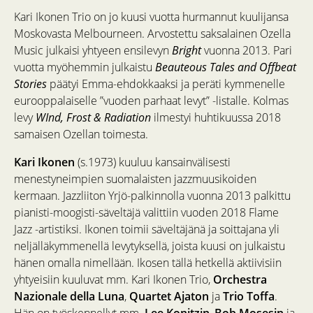
Kari Ikonen Trio on jo kuusi vuotta hurmannut kuulijansa
Moskovasta Melbourneen. Arvostettu saksalainen Ozella
Music julkaisi yhtyeen ensilevyn
Bright
vuonna 2013. Pari
vuotta myöhemmin julkaistu
Beauteous Tales and Offbeat
Stories
päätyi Emma-ehdokkaaksi ja peräti kymmenelle
eurooppalaiselle ”vuoden parhaat levyt” -listalle. Kolmas
levy
WInd, Frost & Radiation
ilmestyi huhtikuussa 2018
samaisen Ozellan toimesta.
Kari Ikonen
(s.1973) kuuluu kansainvälisesti
menestyneimpien suomalaisten jazzmuusikoiden
kermaan. Jazzliiton Yrjö-palkinnolla vuonna 2013 palkittu
pianisti-moogisti-säveltäjä valittiin vuoden 2018 Flame
Jazz -artistiksi. Ikonen toimii säveltäjänä ja soittajana yli
neljälläkymmenellä levytyksellä, joista kuusi on julkaistu
hänen omalla nimellään. Ikosen tällä hetkellä aktiivisiin
yhtyeisiin kuuluvat mm. Kari Ikonen Trio,
Orchestra
Nazionale della Luna
,
Quartet Ajaton
ja
Trio Toffa
.
Hän on työskennellyt mm.
Lee Konitzin
,
Bob Mosesin
ja