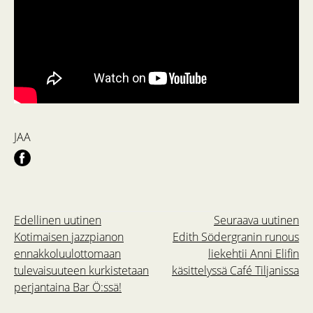
JAA
Edellinen uutinen
Seuraava uutinen
Kotimaisen jazzpianon
Edith Södergranin runous
ennakkoluulottomaan
liekehtii Anni Elifin
tulevaisuuteen kurkistetaan
käsittelyssä Café Tiljanissa
perjantaina Bar Ö:ssä!