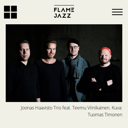
Joonas Haavisto Trio feat. Teemu Viinikainen. Kuva:
Tuomas Timonen