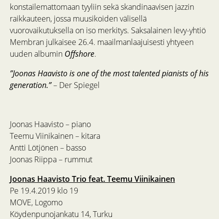
konstailemattomaan tyyliin sekä skandinaavisen jazzin
raikkauteen, jossa muusikoiden välisellä
vuorovaikutuksella on iso merkitys. Saksalainen levy-yhtiö
Membran julkaisee 26.4. maailmanlaajuisesti yhtyeen
uuden albumin
Offshore
.
”Joonas Haavisto is one of the most talented pianists of his
generation.”
– Der Spiegel
Joonas Haavisto – piano
Teemu Viinikainen – kitara
Antti Lötjönen – basso
Joonas Riippa – rummut
Joonas Haavisto Trio feat. Teemu Viinikainen
Pe 19.4.2019 klo 19
MOVE, Logomo
Köydenpunojankatu 14, Turku