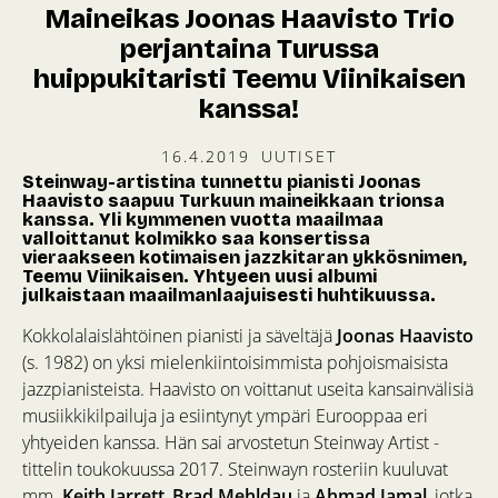
Maineikas Joonas Haavisto Trio
perjantaina Turussa
huippukitaristi Teemu Viinikaisen
kanssa!
16.4.2019
UUTISET
Steinway-artistina tunnettu pianisti Joonas
Haavisto saapuu Turkuun maineikkaan trionsa
kanssa. Yli kymmenen vuotta maailmaa
valloittanut kolmikko saa konsertissa
vieraakseen kotimaisen jazzkitaran ykkösnimen,
Teemu Viinikaisen. Yhtyeen uusi albumi
julkaistaan maailmanlaajuisesti huhtikuussa.
Kokkolalaislähtöinen pianisti ja säveltäjä
Joonas Haavisto
(s. 1982) on yksi mielenkiintoisimmista pohjoismaisista
jazzpianisteista. Haavisto on voittanut useita kansainvälisiä
musiikkikilpailuja ja esiintynyt ympäri Eurooppaa eri
yhtyeiden kanssa. Hän sai arvostetun Steinway Artist -
tittelin toukokuussa 2017. Steinwayn rosteriin kuuluvat
mm.
Keith Jarrett
,
Brad Mehldau
ja
Ahmad Jamal
, jotka