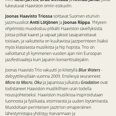
lukeutuvat Haaviston omiin esikuviin.
Joonas Haavisto Triossa
soittavat Suomen eturivin
jazzmuusikot
Antti Lötjönen
ja
Joonas Riippa
. Yhtyeen
ohjelmisto muodostuu pitkälti Haaviston sävellyksistä,
joissa pitkät kaaret ja vapaat jaksot tasapainottavat
toisiaan, ja vaikutteita on kuultavissa jazzperinteen lisäksi
myös klassisesta musiikista ja hip hopista. Trio on
valloittanut yli kymmenen vuoden ajan niin Euroopan
jazzfestivaaleja kuin Japanin konserttisalejakin.
Joonas Haavisto Trio vakuutti jo kiitetyllä
Blue Waters
-
debyyttilevyllään vuonna 2009. Ensilevyä seuranneet
Micro to Macro
,
Oku
ja Japanissa julkaistu
Gradation
ovat
todistaneet Haaviston musiikillisen uran todella
nousujohteiseksi. Haaviston musiikissa inspiroidutaan
luonnosta ja fysiikasta, etsimisestä ja uuden löytämisestä.
Muodoltaan perinteisen jazztrion omaperäinen
lähestymistapa yhdistyy itsevarmaan ja