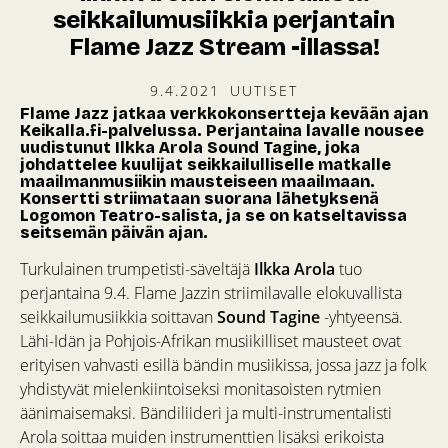
seikkailumusiikkia perjantain
Flame Jazz Stream -illassa!
9.4.2021
UUTISET
Flame Jazz jatkaa verkkokonsertteja kevään ajan
Keikalla.fi-palvelussa. Perjantaina lavalle nousee
uudistunut Ilkka Arola Sound Tagine, joka
johdattelee kuulijat seikkailulliselle matkalle
maailmanmusiikin mausteiseen maailmaan.
Konsertti striimataan suorana lähetyksenä
Logomon Teatro-salista, ja se on katseltavissa
seitsemän päivän ajan.
Turkulainen trumpetisti-säveltäjä
Ilkka Arola
tuo
perjantaina 9.4. Flame Jazzin striimilavalle elokuvallista
seikkailumusiikkia soittavan
Sound Tagine
-yhtyeensä.
Lähi-Idän ja Pohjois-Afrikan musiikilliset mausteet ovat
erityisen vahvasti esillä bändin musiikissa, jossa jazz ja folk
yhdistyvät mielenkiintoiseksi monitasoisten rytmien
äänimaisemaksi. Bändiliideri ja multi-instrumentalisti
Arola soittaa muiden instrumenttien lisäksi erikoista