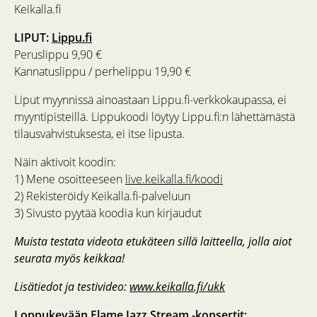
Keikalla.fi
LIPUT:
Lippu.fi
Peruslippu 9,90 €
Kannatuslippu / perhelippu 19,90 €
Liput myynnissä ainoastaan Lippu.fi-verkkokaupassa, ei
myyntipisteillä. Lippukoodi löytyy Lippu.fi:n lähettämästä
tilausvahvistuksesta, ei itse lipusta.
Näin aktivoit koodin:
1) Mene osoitteeseen
live.keikalla.fi/koodi
2) Rekisteröidy Keikalla.fi-palveluun
3) Sivusto pyytää koodia kun kirjaudut
Muista testata videota etukäteen sillä laitteella, jolla aiot
seurata myös keikkaa!
Lisätiedot ja testivideo:
www.keikalla.fi/ukk
Loppukevään Flame Jazz Stream -konsertit: