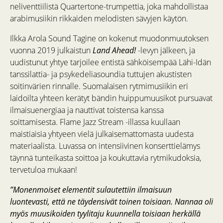
neliventtiilistä Quartertone-trumpettia, joka mahdollistaa
arabimusiikin rikkaiden melodisten sävyjen käytön.
Ilkka Arola Sound Tagine on kokenut muodonmuutoksen
vuonna 2019 julkaistun
Land Ahead!
-levyn jälkeen, ja
uudistunut yhtye tarjoilee entistä sähköisempää Lähi-Idän
tanssilattia- ja psykedeliasoundia tuttujen akustisten
soitinvärien rinnalle. Suomalaisen rytmimusiikin eri
laidoilta yhteen kerätyt bändin huippumuusikot pursuavat
ilmaisuenergiaa ja nauttivat toistensa kanssa
soittamisesta. Flame Jazz Stream -illassa kuullaan
maistiaisia yhtyeen vielä julkaisemattomasta uudesta
materiaalista. Luvassa on intensiivinen konserttielämys
täynnä tunteikasta soittoa ja koukuttavia rytmikudoksia,
tervetuloa mukaan!
”Monenmoiset elementit sulautettiin ilmaisuun
luontevasti, että ne täydensivät toinen toisiaan. Nannaa oli
myös muusikoiden tyylitaju kuunnella toisiaan herkällä