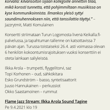
korvalla: kilvansoiton sijaan kollegoille annettiin tilaa,
mikä korosti tunnetta, että pohjimmiltaan musiikissa on
kyse kommunikoinnista. Ilmankos yleisö syttyi
saundimuhennokseen niin, että tanssilattia täyttyi.”
–
Jazzrytmit, Matti Komulainen
Konsertti striimataan Turun Logomosta livenä Keikalla.fi-
palvelussa, ja tapahtuman tallenne on katsottavissa 7
päivän ajan. Turussa toistaiseksi 26.4. asti voimassa olevan
6 henkilön kokoontumisrajoituksen vuoksi konserttiin ei
oteta lainkaan saliyleisöä.
Ilkka Arola – trumpetti, flyygelitorvi, saz
Topi Korhonen – oud, sähkökitara
Esko Grundström – basso, syntetisaattorit
Juuso Hannukainen – perkussiot
Okko Saastamoinen – rummut
Flame Jazz Stream: Ilkka Arola Sound Tagine
Pe 9.4.2021 klo 19