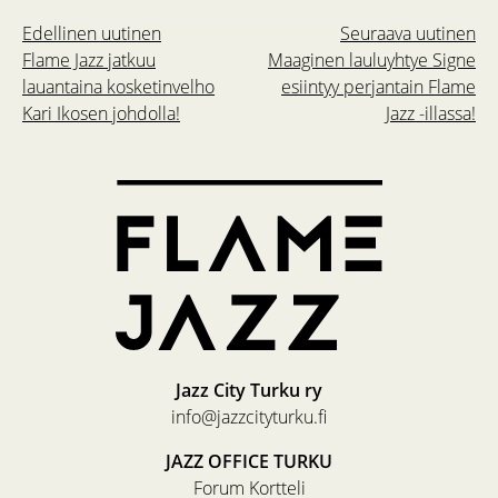
Edellinen uutinen
Seuraava uutinen
Flame Jazz jatkuu
Maaginen lauluyhtye Signe
lauantaina kosketinvelho
esiintyy perjantain Flame
Kari Ikosen johdolla!
Jazz -illassa!
Jazz City Turku ry
info@jazzcityturku.fi
JAZZ OFFICE TURKU
Forum Kortteli