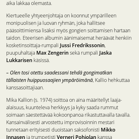
aika lakkaa olemasta.
Kiertueelle yhtyeenjohtaja on koonnut ympärilleen
monipuolisen ja luovan ryhmän, joka hallitsee
pääsoittimiensa lisäksi myös gongien soittamisen hartaan
taidon. Eteerisen albumin äänimaisemat heräävät henkiin
kosketinsoittaja-rumpali
Jussi Fredrikssonin
,
puupuhaltaja
Max Zengerin
sekä rumpali
Jaska
Lukkarisen
käsissä.
– Olen tosi otettu saadessani tehdä gongimatkan
tällaisten huippuosaajien ympäröimänä
, Kallio hehkuttaa
kanssasoittajiaan.
Mika Kallion (s. 1974) soittoa on aina määritellyt laaja-
alaisuus, kuunteleva herkkyys ja kyky saada rummut
soimaan säestettävää kokoonpanoa rikastuttavalla tavalla.
Kansainvälisesti arvostettu improvisoinnin mestari
tunnetaan erityisesti duoistaan saksofonisti
Mikko
Innasen
ja trumpetisti
Verneri Pohjolan
kanssa