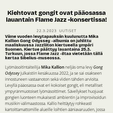
Kiehtovat gongit ovat pääosassa
lauantain Flame Jazz -konsertissa!
22.3.2023
UUTISET
Viime vuoden levytapauksiin kuulunutta Mika
Kallion Gong Odyssey -albumia on juhlittu
maaliskuussa Jazzliiton kiertueella ympäri
Suomen. Kiertue päättyy lauantaina 25.3.
Turkuun, jossa Flame Jazz -iltaa vietetään tällä
kertaa Sibelius-museossa.
Lyömäsoitintaiteilija
Mika Kallion
neljäs oma levy
Gong
Odyssey
julkaistiin kesäkuussa 2022, ja se sai osakseen
innostuneen vastaanoton sekä viiden tähden arvioita.
Levyllä pääosassa ovat eri kokoiset gongit, eli metalliset
ympyränmuotoiset lyömäsoittimet. Sävellykset huojuvat
gongien luonteen mukaisesti ambientin ja improvisoidun
musiikin välimaastossa. Kallio heittäytyy rohkeasti
kartoittamattomille alueille loihtien ääniavaruuden, jossa