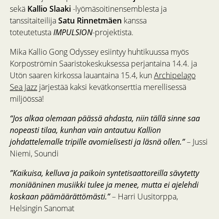
sekä
Kallio Slaaki
-lyömäsoitinensemblesta ja
tanssitaiteilija
Satu Rinnetmäen
kanssa
toteutetusta
IMPULSION
-projektista.
Mika Kallio Gong Odyssey esiintyy huhtikuussa myös
Korpoströmin Saaristokeskuksessa perjantaina 14.4. ja
Utön saaren kirkossa lauantaina 15.4, kun
Archipelago
Sea Jazz
järjestää kaksi kevätkonserttia merellisessä
miljöössä!
“Jos alkaa olemaan päässä ahdasta, niin tällä sinne saa
nopeasti tilaa, kunhan vain antautuu Kallion
johdattelemalle tripille avomielisesti ja läsnä ollen.”
– Jussi
Niemi, Soundi
”Kaikuisa, kelluva ja paikoin syntetisaattoreilla sävytetty
moniääninen musiikki tulee ja menee, mutta ei ajelehdi
koskaan päämäärättömästi.”
– Harri Uusitorppa,
Helsingin Sanomat