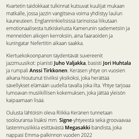
Kvartetin taidokkaat tulkinnat kutsuvat kuulijat mukaan
matkalle, jossa jazzin vangitseva voima yhdistyy laulun
kauneuteen. Englanninkielisissä tarinoissa liikutaan
emotionaalisesta tutkiskelusta Kamerunin sademetsiin ja
menneiden aikojen kerroksiin, aina faaraoiden ja
kuningatar Nefertitin aikaan saakka.
Kiertuekokoonpanon täydentävät suvereenit
jazzmuusikot: pianisti
Juho Valjakka
, basisti
Jori Huhtala
ja rumpali
Anssi Tirkkonen
. Keräsen yhtye on vuosien
aikana hioutunut tiiviiksi yksiköksi, joka herättää
sävellykset elämään uudella tavalla joka ilta. Yhtye tarjoaa
lumoavan musiikillisen kokemuksen, joka jättää yleisön
kaipaamaan lisää.
Oulusta lähtöisin oleva Riikka Keränen tunnetaan
soolouransa lisäksi mm.
Signe
-yhtyeestä sekä groovaavaa
lastenmusiikkia esittävästä
Megasakki
-bändistä, joka
nappasi Emma-palkinnon vuoden 2022