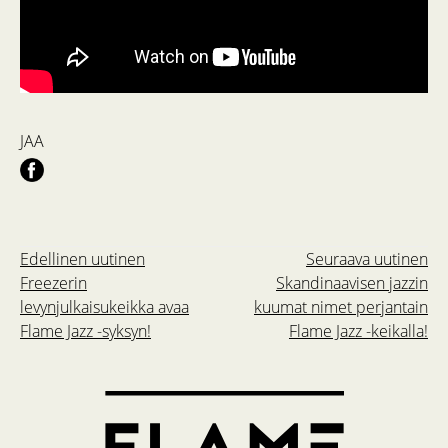
JAA
Edellinen uutinen
Seuraava uutinen
Freezerin
Skandinaavisen jazzin
levynjulkaisukeikka avaa
kuumat nimet perjantain
Flame Jazz -syksyn!
Flame Jazz -keikalla!