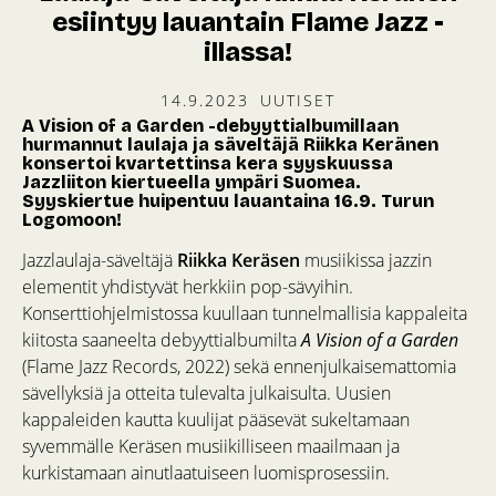
esiintyy lauantain Flame Jazz -
illassa!
14.9.2023
UUTISET
A Vision of a Garden -debyyttialbumillaan
hurmannut laulaja ja säveltäjä Riikka Keränen
konsertoi kvartettinsa kera syyskuussa
Jazzliiton kiertueella ympäri Suomea.
Syyskiertue huipentuu lauantaina 16.9. Turun
Logomoon!
Jazzlaulaja-säveltäjä
Riikka Keräsen
musiikissa jazzin
elementit yhdistyvät herkkiin pop-sävyihin.
Konserttiohjelmistossa kuullaan tunnelmallisia kappaleita
kiitosta saaneelta debyyttialbumilta
A Vision of a Garden
(Flame Jazz Records, 2022) sekä ennenjulkaisemattomia
sävellyksiä ja otteita tulevalta julkaisulta. Uusien
kappaleiden kautta kuulijat pääsevät sukeltamaan
syvemmälle Keräsen musiikilliseen maailmaan ja
kurkistamaan ainutlaatuiseen luomisprosessiin.