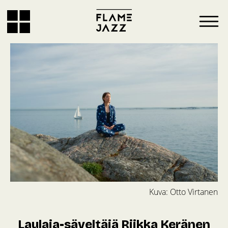
Kuva: Otto Virtanen
Laulaja-säveltäjä Riikka Keränen