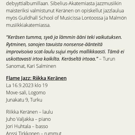
debyyttialbumillaan. Sibelius-Akatemiasta jazzmusiikin
maisteriksi valmistunut Keränen on opiskellut jazzlaulua
myös Guildhall School of Musicissa Lontoossa ja Malmön
musiikkiakatemiassa.
“Keräsen tumma, syvä ja lämmin ääni teki vaikutuksen.
Rytminen, sanojen tavuista nonsense-äänteitä
improvisoiva scat-laulu sujui myös mallikkaasti. Tämä ei
uskottavasti irtoa kaikilta. Keräseltä irtoaa.”
– Turun
Sanomat, Kari Salminen
Flame Jazz: Riikka Keränen
La 16.9.2023 klo 19
Move-sali, Logomo
Junakatu 9, Turku
Riikka Keränen – laulu
Juho Valjakka – piano
Jori Huhtala – basso
Anssi Tirkkonen – rummut