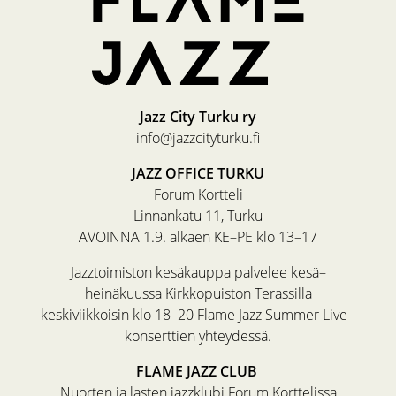
Jazz City Turku ry
info@jazzcityturku.fi
JAZZ OFFICE TURKU
Forum Kortteli
Linnankatu 11, Turku
AVOINNA 1.9. alkaen KE–PE klo 13–17
Jazztoimiston kesäkauppa palvelee kesä–
heinäkuussa Kirkkopuiston Terassilla
keskiviikkoisin klo 18–20 Flame Jazz Summer Live -
konserttien yhteydessä.
FLAME JAZZ CLUB
Nuorten ja lasten jazzklubi Forum Korttelissa