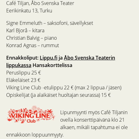
Café Tiljan, Åbo Svenska Teater
Eerikinkatu 13, Turku
Signe Emmeluth – saksofoni, sävellykset
Karl Bjorå – kitara
Christian Balvig – piano
Konrad Agnas – rummut
Ennakkoliput:
Lippu.fi
ja
Åbo Svenska Teaterin
lippukassa
Hansakorttelissa
Peruslippu 25 €
Eläkeläiset 23 €
Viking Line Club -etulippu 22 € (max 2 lippua / jäsen)
Opiskelijat (ja alaikäiset huoltajan seurassa) 15 €
Lipunmyynti myös Café Tiljanin
ovella konserttipäivänä klo 21
alkaen, mikäli tapahtuma ei ole
ennakkoon loppuunmyyty.