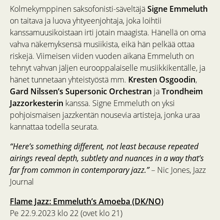
Kolmekymppinen saksofonisti-säveltäjä
Signe Emmeluth
on taitava ja luova yhtyeenjohtaja, joka loihtii
kanssamuusikoistaan irti jotain maagista. Hänellä on oma
vahva näkemyksensä musiikista, eikä hän pelkää ottaa
riskejä. Viimeisen viiden vuoden aikana Emmeluth on
tehnyt vahvan jäljen eurooppalaiselle musiikkikentälle, ja
hänet tunnetaan yhteistyöstä mm.
Kresten Osgoodin
,
Gard Nilssen’s Supersonic Orchestran
ja
Trondheim
Jazzorkesterin
kanssa. Signe Emmeluth on yksi
pohjoismaisen jazzkentän nousevia artisteja, jonka uraa
kannattaa todella seurata.
“Here’s something different, not least because repeated
airings reveal depth, subtlety and nuances in a way that’s
far from common in contemporary jazz.”
– Nic Jones, Jazz
Journal
Flame Jazz: Emmeluth’s Amoeba (DK/NO)
Pe 22.9.2023 klo 22 (ovet klo 21)