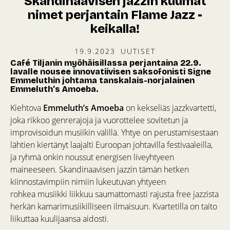
Skandinaavisen jazzin kuumat
nimet perjantain Flame Jazz -
keikalla!
19.9.2023
UUTISET
Café Tiljanin myöhäisillassa perjantaina 22.9.
lavalle nousee innovatiivisen saksofonisti Signe
Emmeluthin johtama tanskalais-norjalainen
Emmeluth’s Amoeba.
Kiehtova
Emmeluth’s Amoeba
on kekseliäs jazzkvartetti,
joka rikkoo genrerajoja ja vuorottelee sovitetun ja
improvisoidun musiikin välillä. Yhtye on perustamisestaan
lähtien kiertänyt laajalti Euroopan johtavilla festivaaleilla,
ja ryhmä onkin noussut energisen liveyhtyeen
maineeseen. Skandinaavisen jazzin tämän hetken
kiinnostavimpiin nimiin lukeutuvan yhtyeen
rohkea musiikki liikkuu saumattomasti rajusta free jazzista
herkän kamarimusiikilliseen ilmaisuun. Kvartetilla on taito
liikuttaa kuulijaansa aidosti.