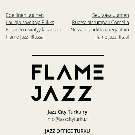
Edellinen uutinen
Seuraava uutinen
Laulaja-säveltäjä Riikka
Ruotsalaisrumpali Cornelia
Keränen esiintyy lauantain
Nilsson tähdittää perjantain
Flame Jazz -illassa!
Flame Jazz -iltaa!
Jazz City Turku ry
info@jazzcityturku.fi
JAZZ OFFICE TURKU