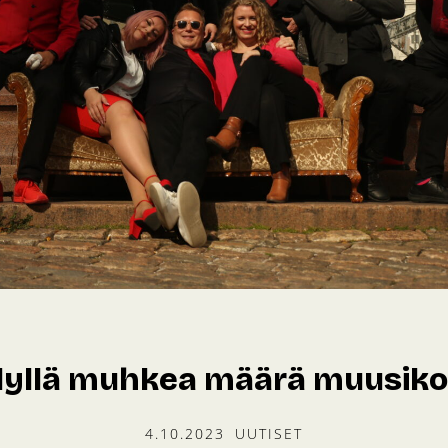
ilyllä muhkea määrä muusiko
4.10.2023
UUTISET