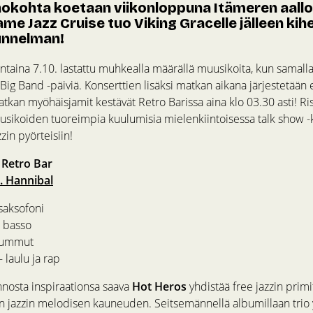
okohta koetaan viikonloppuna Itämeren aalloi
ame Jazz Cruise tuo Viking Gracelle jälleen ki
tunnelman!
antaina 7.10. lastattu muhkealla määrällä muusikoita, kun samalla
 Big Band -päiviä. Konserttien lisäksi matkan aikana järjestetää
an myöhäisjamit kestävät Retro Barissa aina klo 03.30 asti! Rist
usikoiden tuoreimpia kuulumisia mielenkiintoisessa talk show -
in pyörteisiin!
, Retro Bar
. Hannibal
saksofoni
– basso
rummut
 laulu ja rap
nnosta inspiraationsa saava
Hot Heros
yhdistää free jazzin primi
n jazzin melodisen kauneuden. Seitsemännellä albumillaan trio 