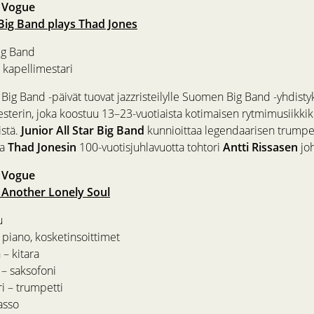
, Vogue
r Big Band plays Thad Jones
Big Band
 kapellimestari
 Big Band -päivät tuovat jazzristeilylle Suomen Big Band -yhdist
esterin, joka koostuu 13–23-vuotiaista kotimaisen rytmimusiikki
istä.
Junior All Star Big Band
kunnioittaa legendaarisen trumpeti
ja
Thad Jonesin
100-vuotisjuhlavuotta tohtori
Antti Rissasen
joh
, Vogue
 Another Lonely Soul
u
 piano, kosketinsoittimet
 – kitara
 – saksofoni
i – trumpetti
asso