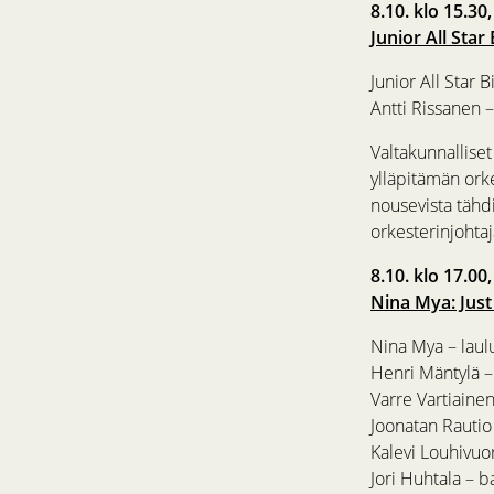
8.10. klo 15.30
Junior All Sta
Junior All Star 
Antti Rissanen –
Valtakunnalliset
ylläpitämän ork
nousevista tähd
orkesterinjohta
8.10. klo 17.00
Nina Mya: Just
Nina Mya – laul
Henri Mäntylä –
Varre Vartiainen
Joonatan Rautio
Kalevi Louhivuor
Jori Huhtala – b