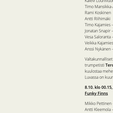
Kalevi Louhivuor
Timo Mansikka
Rami Koskinen
Antti Riihimäki
Timo Kajamies –
Jonatan Snapir –
Vesa Saloranta 
Veikka Kajamies
Anssi Nykänen 
Valtakunnalliset
trumpetisti
Ter
kuulostaa mehev
Luvassa on kuumi
8.10. klo 00.15
Funky Finns
Mikko Pettinen 
Antti Kleemola 