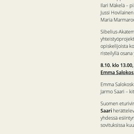
Ilari Mäkelä – p
Jussi Hovilainen
Maria Marmaro
Sibelius-Akatem
yhteistyöprojekt
opiskelijoista k
risteilyllä osan
8.10. klo 13.00
Emma Salokosk
Emma Salokoski
Jarmo Saari – ki
Suomen eturivin
Saari
herättelev
yhdessä esiinty
sovituksissa kuu