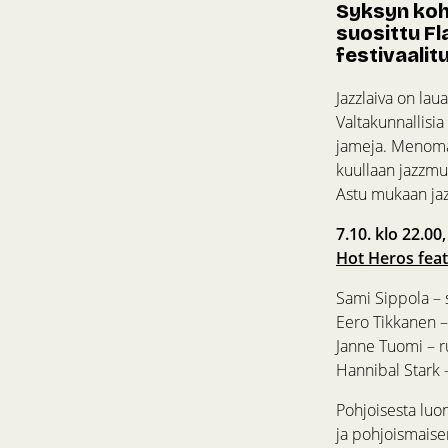
Syksyn koh
suosittu Fl
festivaali
Jazzlaiva on lau
Valtakunnallisia
jameja. Menomatk
kuullaan jazzmu
Astu mukaan jazz
7.10. klo 22.00
Hot Heros feat
Sami Sippola – 
Eero Tikkanen 
Janne Tuomi – 
Hannibal Stark –
Pohjoisesta luo
ja pohjoismaise