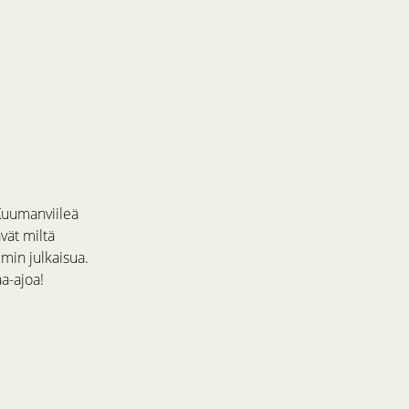
 Kuumanviileä
vät miltä
min julkaisua.
a-ajoa!