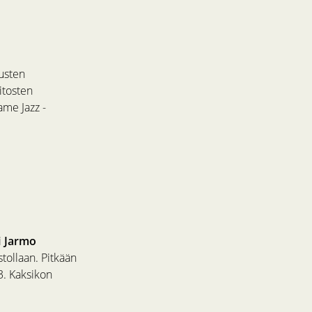
tusten
itosten
ame Jazz -
i
Jarmo
stollaan. Pitkään
3. Kaksikon