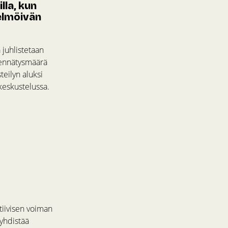
lla, kun
helmöivän
 juhlistetaan
n ennätysmäärä
eilyn aluksi
keskustelussa.
tiivisen voiman
yhdistää