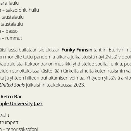
ara, laulu
– saksofonit, huilu
 taustalaulu
 taustalaulu
n – basso
ä – rummut
isillassa bailataan sielukkaan
Funky Finnsin
tahtiin. Eturivin m
n monelle tuttu pandemia-aikana julkaistuista näyttävistä videoi
kappaleista. Kokoonpanon musiikki yhdistelee soulia, funkia, pop
leiden sanoituksissa käsitellään tärkeitä aiheita kuten rasismin va
a ja yhteen hiileen puhaltamisen voimaa. Yhtyeen ylistäviä arvio
United Souls
julkaistiin toukokuussa 2023.
, Retro Bar
mple University Jazz
laulu
trumpetti
 – tenorisaksofoni