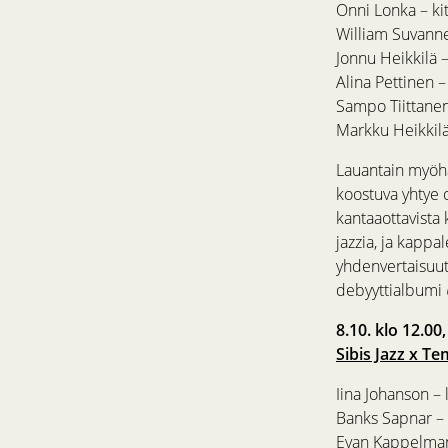
Onni Lonka – kit
William Suvanne 
Jonnu Heikkilä –
Alina Pettinen –
Sampo Tiittane
Markku Heikkil
Lauantain myöhä
koostuva yhtye o
kantaaottavista 
jazzia, ja kappa
yhdenvertaisuutt
debyyttialbumi
8.10. klo 12.00
Sibis Jazz x Te
Iina Johanson – 
Banks Sapnar – 
Evan Kappelman