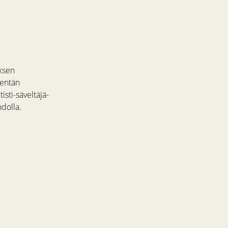
yksen
kentän
sti-säveltäjä-
dolla.