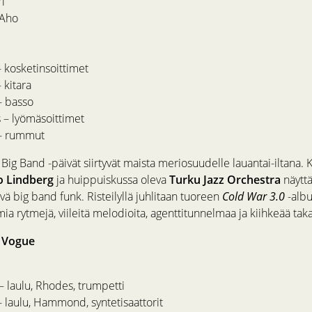
i
-Aho
 kosketinsoittimet
 kitara
– basso
 – lyömäsoittimet
– rummut
 Big Band -päivät siirtyvät maista meriosuudelle lauantai-iltana.
o Lindberg
ja huippuiskussa oleva
Turku Jazz Orchestra
näyttä
ä big band funk. Risteilyllä juhlitaan tuoreen
Cold War 3.0
-albu
a rytmejä, viileitä melodioita, agenttitunnelmaa ja kiihkeää taka
, Vogue
– laulu, Rhodes, trumpetti
– laulu, Hammond, syntetisaattorit