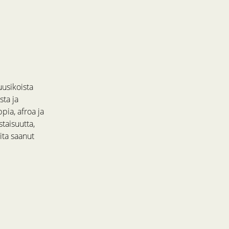
uusikoista
sta ja
pia, afroa ja
staisuutta,
ita saanut