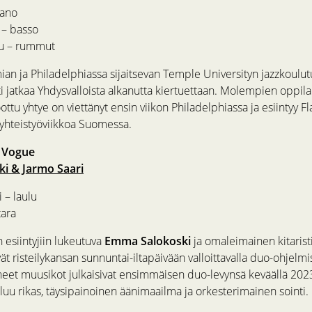
iano
 – basso
u – rummut
ian ja Philadelphiassa sijaitsevan Temple Universityn jazzkoulu
i jatkaa Yhdysvalloista alkanutta kiertuettaan. Molempien oppila
oottu yhtye on viettänyt ensin viikon Philadelphiassa ja esiintyy Fl
a yhteistyöviikkoa Suomessa.
, Vogue
i & Jarmo Saari
 – laulu
tara
 esiintyjiin lukeutuva
Emma Salokoski
ja omaleimainen kitarist
ät risteilykansan sunnuntai-iltapäivään valloittavalla duo-ohjelmi
neet muusikot julkaisivat ensimmäisen duo-levynsä keväällä 202
luu rikas, täysipainoinen äänimaailma ja orkesterimainen sointi.