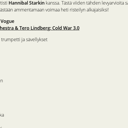
tisti
Hannibal Starkin
kanssa. Tästä viiden tähden levyarvioita 
äästään ammentamaan voimaa heti risteilyn alkajaisiksi!
, Vogue
hestra & Tero Lindberg: Cold War 3.0
trumpetti ja sävellykset
en
ka