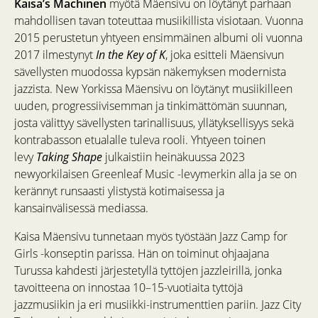
Kaisa’s Machinen
myötä Mäensivu on löytänyt parhaan
mahdollisen tavan toteuttaa musiikillista visiotaan. Vuonna
2015 perustetun yhtyeen ensimmäinen albumi oli vuonna
2017 ilmestynyt
In the Key of K
, joka esitteli Mäensivun
sävellysten muodossa kypsän näkemyksen modernista
jazzista. New Yorkissa Mäensivu on löytänyt musiikilleen
uuden, progressiivisemman ja tinkimättömän suunnan,
josta välittyy sävellysten tarinallisuus, yllätyksellisyys sekä
kontrabasson etualalle tuleva rooli. Yhtyeen toinen
levy
Taking Shape
julkaistiin heinäkuussa 2023
newyorkilaisen Greenleaf Music -levymerkin alla ja se on
kerännyt runsaasti ylistystä kotimaisessa ja
kansainvälisessä mediassa.
Kaisa Mäensivu tunnetaan myös työstään Jazz Camp for
Girls -konseptin parissa. Hän on toiminut ohjaajana
Turussa kahdesti järjestetyllä tyttöjen jazzleirillä, jonka
tavoitteena on innostaa 10–15-vuotiaita tyttöjä
jazzmusiikin ja eri musiikki-instrumenttien pariin. Jazz City