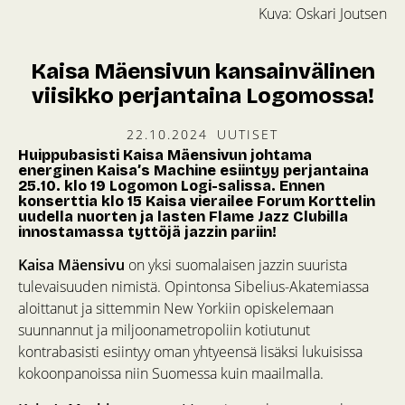
Kuva: Oskari Joutsen
Kaisa Mäensivun kansainvälinen
viisikko perjantaina Logomossa!
22.10.2024
UUTISET
Huippubasisti Kaisa Mäensivun johtama
energinen Kaisa’s Machine esiintyy perjantaina
25.10. klo 19 Logomon Logi-salissa. Ennen
konserttia klo 15 Kaisa vierailee Forum Korttelin
uudella nuorten ja lasten Flame Jazz Clubilla
innostamassa tyttöjä jazzin pariin!
Kaisa Mäensivu
on yksi suomalaisen jazzin suurista
tulevaisuuden nimistä. Opintonsa Sibelius-Akatemiassa
aloittanut ja sittemmin New Yorkiin opiskelemaan
suunnannut ja miljoonametropoliin kotiutunut
kontrabasisti esiintyy oman yhtyeensä lisäksi lukuisissa
kokoonpanoissa niin Suomessa kuin maailmalla.