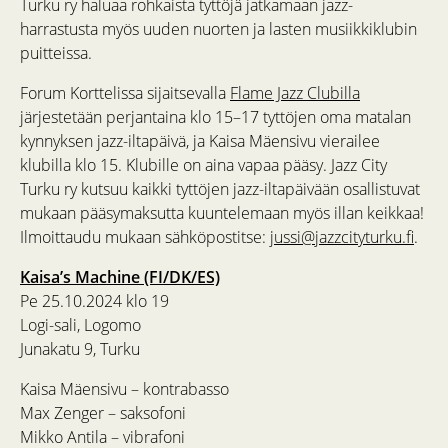
Turku ry haluaa rohkaista tyttöjä jatkamaan jazz-
harrastusta myös uuden nuorten ja lasten musiikkiklubin
puitteissa.
Forum Korttelissa sijaitsevalla
Flame Jazz Clubilla
järjestetään perjantaina klo 15–17 tyttöjen oma matalan
kynnyksen jazz-iltapäivä, ja Kaisa Mäensivu vierailee
klubilla klo 15. Klubille on aina vapaa pääsy. Jazz City
Turku ry kutsuu kaikki tyttöjen jazz-iltapäivään osallistuvat
mukaan pääsymaksutta kuuntelemaan myös illan keikkaa!
Ilmoittaudu mukaan sähköpostitse:
jussi@jazzcityturku.fi
.
Kaisa’s Machine (FI/DK/ES)
Pe 25.10.2024 klo 19
Logi-sali, Logomo
Junakatu 9, Turku
Kaisa Mäensivu – kontrabasso
Max Zenger – saksofoni
Mikko Antila – vibrafoni