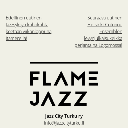
Edellinen uutinen
Seuraava uutinen
Jazzsyksyn kohokohta
Helsinki-Cotonou
koetaan viikonloppuna
Ensemblen
Itämerellä!
levynjulkaisukeikka
perjantaina Logomossa!
Jazz City Turku ry
info@jazzcityturku.fi