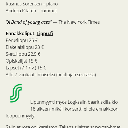
Rasmus Sorensen – piano
Andreu Pitarch – rummut
“A Band of young aces”
— The New York Times
Ennakkoliput:
Lippu.fi
Peruslippu 25 €
Eläkeläislippu 23 €
S-etulippu 22,5 €
Opiskelijat 15 €
Lapset (7-17 v.) 15 €
Alle 7-vuotiaat ilmaiseksi (huoltajan seurassa)
Lipunmyynti myös Logi-salin baaritiskillä klo
18 alkaen, mikäli konsertti ei ole ennakkoon
loppuunmyyty.
Salin etuosa on ikärajaton. Takana sijaitsevat pöytäryhmät