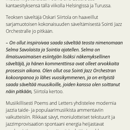
kantaesityksensä tällä viikolla Helsingissä ja Turussa.
Teoksen säveltäjä Oskari Siirtola on haaveillut
sarjamuotoisen kokonaisuuden säveltämisestä Sointi Jazz
Orchestralle jo pitkään.
– On ollut inspiroivaa saada säveltää teosta nimenomaan
Selma Savolaista ja Sointia ajatellen. Selma on
ilmaisuvoimaisen esiintyjän lisäksi näkemyksellinen
säveltäjä, ja hänen kommenttinsa ovat olleet arvokkaita
prosessin aikana. Olen ollut osa Sointi Jazz Orchestran
kokoonpanoa jo lähes vuosikymmenen, ja on erityistä
saada säveltää muusikoille, joiden kanssa olen soittanut
näin pitkään,
Siirtola kertoo.
Musiikillisesti Poems and Letters yhdistelee modernia
jazzia taide- ja populaarimusiikista ammentaviin
vaikutteisiin. Rikkaat sävyt, moniulotteiset tekstuurit ja
jazzimprovisaation spontaani energia heijastavat