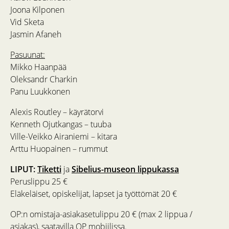
Joona Kilponen
Vid Sketa
Jasmin Afaneh
Pasuunat:
Mikko Haanpää
Oleksandr Charkin
Panu Luukkonen
Alexis Routley – käyrätorvi
Kenneth Ojutkangas – tuuba
Ville-Veikko Airaniemi – kitara
Arttu Huopainen – rummut
LIPUT:
Tiketti
ja
Sibelius-museon lippukassa
Peruslippu 25 €
Eläkeläiset, opiskelijat, lapset ja työttömät 20 €
OP:n omistaja-asiakasetulippu 20 € (max 2 lippua /
asiakas), saatavilla OP mobiilissa.