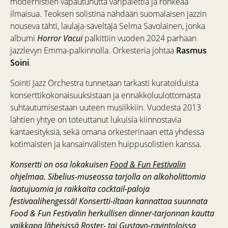
modernistien vapautunutta väripalettia ja rohkeaa
ilmaisua. Teoksen solistina nähdään suomalaisen jazzin
nouseva tähti, laulaja-säveltäjä Selma Savolainen, jonka
albumi
Horror Vacui
palkittiin vuoden 2024 parhaan
jazzlevyn Emma-palkinnolla. Orkesteria johtaa
Rasmus
Soini
.
Sointi Jazz Orchestra tunnetaan tarkasti kuratoiduista
konserttikokonaisuuksistaan ja ennakkoluulottomasta
suhtautumisestaan uuteen musiikkiin. Vuodesta 2013
lähtien yhtye on toteuttanut lukuisia kiinnostavia
kantaesityksiä, sekä omana orkesterinaan että yhdessä
kotimaisten ja kansainvälisten huippusolistien kanssa.
Konsertti on osa lokakuisen
Food & Fun Festivalin
ohjelmaa. Sibelius-museossa tarjolla on alkoholittomia
laatujuomia ja raikkaita cocktail-paloja
festivaalihengessä! Konsertti-iltaan kannattaa suunnata
Food & Fun Festivalin herkullisen dinner-tarjonnan kautta
vaikkapa läheisissä Roster- tai Gustavo-ravintoloissa