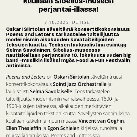
kuullaan Sibelius-museon
perjantai-illassa!
7.10.2025
UUTISET
Oskari Siirtolan säveltämä konserttikokonaisuus
Poems and Letters tarkastelee taiteilijuutta
modernismin aikakauden kuvataiteilijoiden
tekstien kautta. Teoksen laulusolistina esiintyy
Selma Savolainen. Sibelius-museossa
nautiskellaan perjantaina 10. lokakuuta uuden big
band -musiikin lisäksi myös Food & Fun Festivalin
antimista.
Poems and Letters
on
Oskari Siirtolan
säveltämä uusi
konserttikokonaisuus
Sointi Jazz Orchestralle
ja
laulusolisti
Selma Savolaiselle
. Teos tarkastelee
taiteilijuutta modernismin varhaisvaiheessa, 1800- ja
1900-lukujen taitteessa, aikakauden merkittävien
kuvataiteilijoiden tekstien kautta. Sävellysten sanoituksina
kuullaan katkelmia muun muassa
Vincent van Goghin
,
Ellen Thesleffin
ja
Egon Schielen
kirjeistä, runoista ja
muista kirjoituksista. Poems and Letters saa