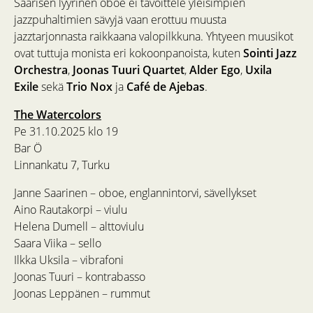
Saarisen lyyrinen oboe ei tavoittele yleisimpien
jazzpuhaltimien sävyjä vaan erottuu muusta
jazztarjonnasta raikkaana valopilkkuna. Yhtyeen muusikot
ovat tuttuja monista eri kokoonpanoista, kuten
Sointi Jazz
Orchestra
,
Joonas Tuuri Quartet
,
Alder Ego
,
Uxila
Exile
sekä
Trio Nox
ja
Café de Ajebas
.
The Watercolors
Pe 31.10.2025 klo 19
Bar Ö
Linnankatu 7, Turku
Janne Saarinen – oboe, englannintorvi, sävellykset
Aino Rautakorpi – viulu
Helena Dumell – alttoviulu
Saara Viika – sello
Ilkka Uksila – vibrafoni
Joonas Tuuri – kontrabasso
Joonas Leppänen – rummut