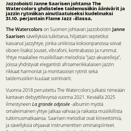
Jazzoboisti Janne Saarisen johtama The
Watercolors yhdistelee taidemusiikin äänivärit ja
jazzin rytmiikan ainutlaatuiseksi kudelmaksi
31.10. perjantain Flame Jazz -illassa.
The Watercolors
on Suomen johtavan jazzoboistin
Janne
Saarisen
sävellyksiä tulkitseva, hiljattain septetiksi
kasvanut jazzyhtye, jonka uniikissa kokoonpanossa soivat
oboen lisäksi jouset, vibrafoni, kontrabasso ja rummut.
Yhtye maalailee musiikillaan melodisia ”jazz-akvarelleja”,
joissa yhdistyvät elegantisti afroamerikkalaisen jazzin
rikkaat harmoniat ja monitasoiset rytmit sekä
taidemusiikin kuulaat sointivärit.
Vuonna 2018 perustettu The Watercolors julkaisi nimeään
kantavan debyyttilevynsä vuonna 2021. Keväällä 2025
ilmestyneen
La grande odyssée
-albumin myötä
omaleimainen yhtye jatkaa vahvaa ja raikasta musiikillista
tutkimusmatkaansa. Saarisen melodiat ovat kiireettömiä,
ja sävellyksiä ohjaavat instrumenttien ominaispiirteet.